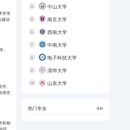
中山大学
4
术学等
南京大学
5
点建设
西南大学
6
中南大学
7
学、
电子科技大学
8
清华大学
9
山东大学
10
法学、
法律史
热门专业
本科
专科
界和相
学院