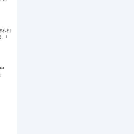
界和相
授、1
究中
会