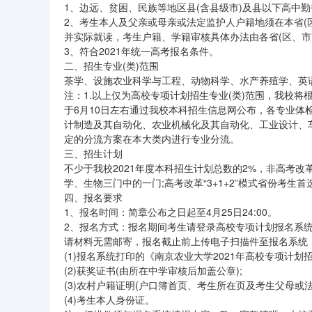
1、边远、贫困、民族等地区县(含县级市)及县以下高中勤
2、考生本人及父亲或母亲或法定监护人户籍地须在本省(
并实际就读，考生户籍、学籍审核具体办法由各省(区、市)
3、符合2021年统一高考报名条件。
二、招生专业(类)范围
茶学、设施农业科学与工程、动物科学、水产养殖学、英
注：1.以上仅为高校专项计划招生专业(类)范围，我校将
于6月10日左右通过我校本科招生信息网公布，各专业体
计制造及其自动化、农业机械化及其自动化、工业设计、车
定的分流方案在本大类内进行专业分流。
三、招生计划
不少于我校2021年度本科招生计划总数的2%，非高考改
学、生物三门中的一门;高考改革“3+1+2”模式省份考生
四、报名要求
1、报名时间：简章公布之日起至4月25日24:00。
2、报名方式：报名期间考生请登录高校专项计划报名系统(http:/
请材料无需邮寄，报名截止前上传电子扫描件至报名系统
(1)报名系统打印的《南京农业大学2021年高校专项计划
(2)获奖证书(由所在中学审核后加盖公章);
(3)农村户籍证明(户口簿首页、考生所在页及考生父母或
(4)考生本人身份证。