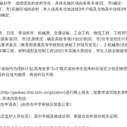
奋好学、成绩优良的农村学生，具体实施区域由各有关省(区、市)确定;
区、市)实施区域的农村，本人须具有当地连续3年户籍及当地高中连续3
确定;
语、日语、草业科学、机械类、交通运输、工业工程、物流工程、工程管
根据各省(区、市)生源情况，确定高校专项计划分省(区、市)分专业招生计
检要求参见《教育部普通高等学校招生体检工作指导意见》。2.机械类(含
辆工程、材料成型及控制工程)2021年实施大类招生，学生入校后根据
革省份均为理科计划;高考改革“3+3”模式省份考生选考科目须至少包含物
首选科目须为物理，再选科目不限。
/gaokao.chsi.com.cn/gxzxbm/)进行网上报名，按要求填写报名
，具体内容包括：
招生申请表》(由所在中学审核后加盖公章);
法定监护人所在页)、高中学籍及就读证明、家庭在农村居住相关证明;