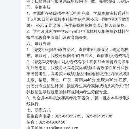
注：扫描件须与报名系统填报内容一致、完整清晰，未按
五、资格审核
1、生源所在省级招生考试机构户籍、学籍资格审核通过
于5月30日前在我校本科招生信息网公示，同时报送至教
果)，公示无异议后，考生获我校高校专项计划入选资格。
2、学生及其所在中学应当保证申请材料及相关推荐材料
报当地教育主管部门及教育部备案。
六、录取办法
1、我校将根据各省(自治区、直辖市)生源情况，确定高
布。录取时，我校可根据各省(自治区、直辖市)入选资格
2、我校高校专项计划入选资格考生在参加全国普通高等
项计划志愿，我校将从高考实际成绩(不含政策性加分和投档
革省份考生，高考实际成绩须达到当地省级招生考试机构
山东、福建、湖北、广东、海南为40分;重庆为30分;江
分省分专业招生计划，按照考生高考实际成绩从高分到低
我校招生章程规定的排序规则为考生分配专业。
3、对合并本科批次和高考改革省份，“第一批次本科录取
线执行。
七、联系方式
招生咨询电话：025-84399789、025-83495708
传真：025-84396458
电子邮件：zsb@njau.edu.cn