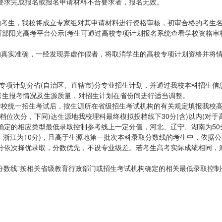
要求完成报名或报名申请材料不合要求者，报名无效。
的考生，我校将成立专家组对其申请材料进行资格审核，初审合格的考生
育部阳光高考平台公示(考生可通过高校专项计划报名系统查看学校资格审
的真实准确，一经发现弄虚作假者，将取消学生的高校专项计划资格并将
校专项计划分省(自治区、直辖市)分专业招生计划，并通过我校本科招生信
考生报考情况及生源质量，对招生计划在省份间进行适当调整。
学校统一招生考试后，按生源所在省级招生考试机构的有关规定填报我校
位次分，下同)达生源地我校理科最终模拟投档线下30分(含)以内(对于
确定的相应类型最低录取控制参考线上一定分值，河北、辽宁、湖南为50
苏、浙江为10分)，且高于生源地第一批次本科录取分数线的考生中，依据
分依次择优录取，分数优先，不设专业级差。若考生高考实际成绩相同，
分数线”按相关省级教育行政部门或招生考试机构确定的相关最低录取控制