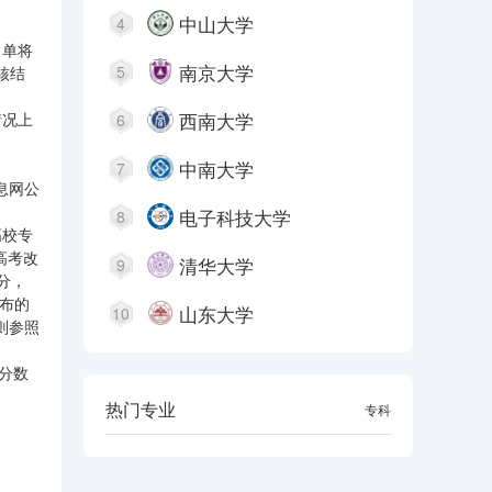
中山大学
4
名单将
南京大学
5
核结
西南大学
情况上
6
中南大学
7
息网公
电子科技大学
8
高校专
高考改
清华大学
9
分，
公布的
山东大学
10
则参照
分数
热门专业
本科
专科