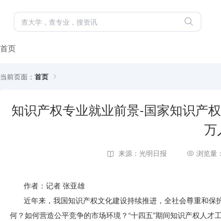
首页
当前页面：
首页
知识产权专业就业前景-国家知识产权局
万
来源：光明日报
浏览量：
作者：记者 张亚雄
近年来，我国知识产权文化建设持续推进，全社会尊重和保
何？如何营造公平竞争的市场环境？“十四五”期间知识产权人才