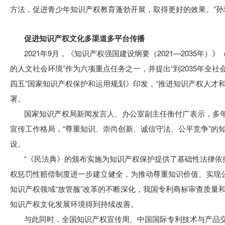
方法，促进青少年知识产权教育蓬勃开展，取得更好的效果。”孙
促进知识产权文化多渠道多平台传播
2021年9月，《知识产权强国建设纲要（2021—2035年
的人文社会环境”作为六项重点任务之一，并提出“到2035年全社会
四五”国家知识产权保护和运用规划》印发，“推进知识产权人才
署。
国家知识产权局新闻发言人、办公室副主任衡付广表示，多
宣传工作格局，“尊重知识、崇尚创新、诚信守法、公平竞争”的
设。
“《民法典》的颁布实施为知识产权保护提供了基础性法律依
权惩罚性赔偿制度进一步建立健全，为推动尊重知识价值、实现
知识产权领域“放管服”改革的不断深化，我国专利商标审查质量
知识产权文化发展环境得到持续改善。
与此同时，全国知识产权宣传周、中国国际专利技术与产品