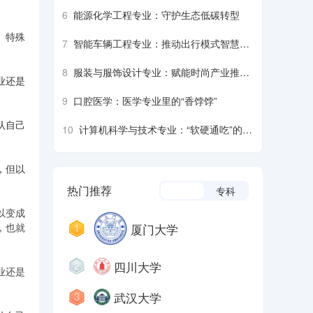
脑”
6
能源化学工程专业：守护生态低碳转型
、特殊
7
智能车辆工程专业：推动出行模式智慧革
新
8
服装与服饰设计专业：赋能时尚产业推动
业还是
大众审美升级
9
口腔医学：医学专业里的“香饽饽”
认自己
10
计算机科学与技术专业：“软硬通吃”的核
心学科
，但以
热门推荐
本科
专科
以变成
厦门大学
，也就
四川大学
业还是
武汉大学