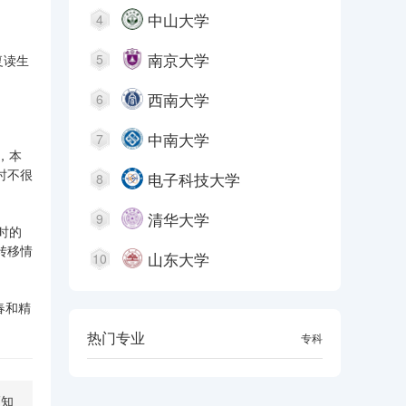
中山大学
4
南京大学
5
复读生
西南大学
6
中南大学
7
，本
时不很
电子科技大学
8
清华大学
9
时的
转移情
山东大学
10
春和精
热门专业
本科
专科
须知