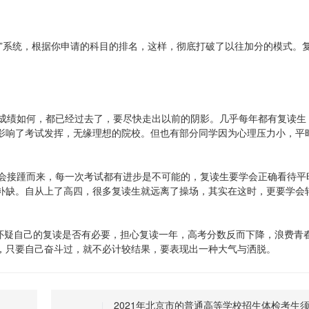
级”系统，根据你申请的科目的排名，这样，彻底打破了以往加分的模式。
管成绩如何，都已经过去了，要尽快走出以前的阴影。几乎每年都有复读生
影响了考试发挥，无缘理想的院校。但也有部分同学因为心理压力小，平
试会接踵而来，每一次考试都有进步是不可能的，复读生要学会正确看待平
补缺。自从上了高四，很多复读生就远离了操场，其实在这时，更要学会
。
常怀疑自己的复读是否有必要，担心复读一年，高考分数反而下降，浪费青
，只要自己奋斗过，就不必计较结果，要表现出一种大气与洒脱。
2021年北京市的普通高等学校招生体检考生