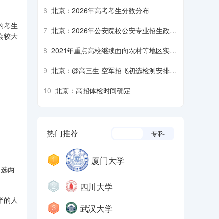
生军检注意事项
6
北京：2026年高考考生分数分布
的考生
7
北京：2026年公安院校公安专业招生政治
会较大
考察、面试、体检、体能测评须知
8
2021年重点高校继续面向农村等地区实施
招生专项计划
9
北京：@高三生 空军招飞初选检测安排来
了
10
北京：高招体检时间确定
热门推荐
本科
专科
厦门大学
中选两
四川大学
半的人
武汉大学