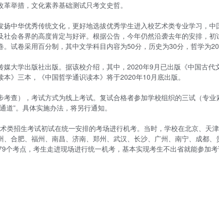
改革举措，文化素养基础测试只考文史哲。
发扬中华优秀传统文化，更好地选拔优秀学生进入校艺术类专业学习，中
及社会各界的高度肯定与好评。根据公告，今年仍然沿袭去年的安排，初
。试卷采用百分制，其中文学科目内容为50分，历史为30分，哲学为2
媒大学出版社出版。据该校介绍，其中，2020年9月已出版《中国古代
本》三本，《中国哲学通识读本》将于2020年10月底出版。
步考查），考试方式为线上考试。复试合格者参加学校组织的三试（专业
通道”。具体实施办法，将另行通知。
年艺术类招生考试初试在统一安排的考场进行机考。当时，学校在北京、天
州、合肥、福州、南昌、济南、郑州、武汉、长沙、广州、南宁、成都、
79个考点，考生走进现场进行统一机考，基本实现考生不出省就能参加考