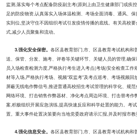
监测,落实每个考点配备防疫副主考(原则上由卫生健康部门或疾控
足的防疫物资,认真落实入场体温检测、考场全面消毒、通风、保
实到位,坚决守住不因组织考试引发疫情传播的底线。有关高校要
式,减少人员聚集和流动。
3.强化安全保密。
各区县教育部门,市、区县教育考试机构和
送、保管、分发、施考、评卷等关键环节、关键人员的管理,确保
员入场检查检测力度,严格执行考生进入考点(考场)安全检查工作
材等入场,严格执行考场、视频“双监考”及考点巡考、考场视频回
屏蔽无线电作弊信号,推进普通高校招生考试管理的科学化、规范
网络环境、打击销售作弊器材、净化考点周边环境、打击替考作
案,积极组织开展应急演练,提高快速反应和科学处置的能力。考
置。重大事件处置决策要向当地党委政府请示汇报,并及时报市教
4.强化信息安全。
各区县教育部门,市、区县教育考试机构和