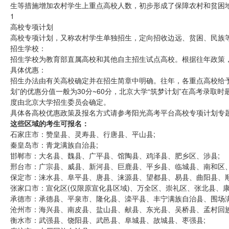
生等措施增加农村学生上重点高校人数，初步形成了保障农村和贫困
1
高校专项计划
高校专项计划，又称农村学生单独招生，定向招收边远、贫困、民族等
招生学校：
招生学校为教育部直属高校和其他自主招生试点高校。根据往年政策
具体优惠：
招生办法由有关高校确定并在招生简章中明确。往年，各重点高校给
划”的优惠分值一般为30分~60分，北京大学“筑梦计划”在高考录
度由北京大学招生委员会确定。
具体各高校优惠政策及报名方式请参考阳光高考平台高校专项计划专
这些区域的考生可报名：
石家庄市：赞皇县、灵寿县、行唐县、平山县;
秦皇岛市：青龙满族自治县;
邯郸市：大名县、魏县、广平县、馆陶县、鸡泽县、肥乡区、涉县;
邢台市：广宗县、威县、新河县、巨鹿县、平乡县、临城县、南和区、
保定市：涞水县、阜平县、唐县、涞源县、望都县、易县、曲阳县、顺
张家口市：宣化区(仅限原宣化县区域)、万全区、崇礼区、张北县、
承德市：承德县、平泉市、隆化县、滦平县、丰宁满族自治县、围场满
沧州市：海兴县、南皮县、盐山县、献县、东光县、吴桥县、孟村回族
衡水市：武强县、饶阳县、武邑县、阜城县、故城县、枣强县;