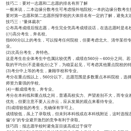
技巧二：要对一志愿和二志愿的排名有所了解
一般来说，二本边缘分数考生可考虑报外地院校;一本的边缘分数考
要对第一志愿和第二志愿所报学校的大体排名有一定的了解，避免太
技巧三：“量体裁衣”
公布高考成绩后报志愿，考生完全凭高考成绩说话，在选志愿时是名校
((1)高分考生，奔名校。
指600分以上的考生，可以报考任何院校，但要考虑北大、清华某些
业。
(2)次高分考生，奔特色。
这是考生在全体考生中也属比较优秀，成绩在560分～600分之间
取的平均分(不是最低分)之下，为稳妥起见，可考虑其他重点院校的
(3)考分中上等的考生，兼顾学校和专业。
考分在重点线以上，560分以下。志愿范围是多数重点本科院校，选
师资力量强的学校。
(4)一般成绩考生，奔专业。
考分在本科线和重点线之间，普通高校实力、声望差别不大，而专业
优先，但要注意不要人云亦云，应从发展的观点来看待专业。
(5)成绩较低的考生，先确保有学可上。
成绩较低，虽上了录取线，但未到本科线或在本科线附近，这时选报
偏“冷”的专业避开激烈的竞争有利于录取。
技巧四：报志愿学校时避免盲目拔高或过于保守