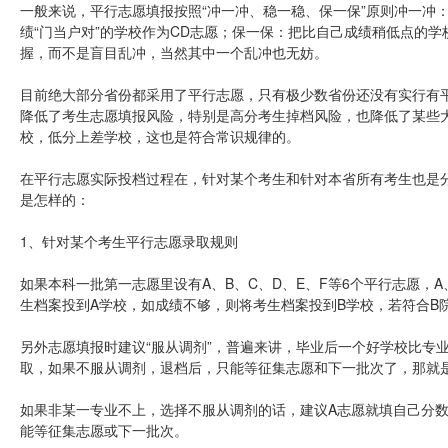
一般来说，平行志愿填报按照“冲一冲、稳一稳、保一保”原则冲一冲
绩“门当户对”的学校作为CD志愿；保一保：把比自己成绩稍低点的学
握，而不是盲目乱冲，当然其中一个乱冲也无妨。
目前绝大部分省份都采用了平行志愿，只有极少数省份还没有实行有
降低了考生志愿填报风险，特别是高分考生掉档风险，也降低了某些
校，低分上差学校，这也是符合常识规律的。
在平行志愿实际投档过程在，针对某个考生和针对本省所有考生也是
是怎样的：
1、针对某个考生平行志愿录取规则
如果本科一批第一志愿里设有A、B、C、D、E、F等6个平行志愿，
生档案投到A学校，如成绩不够，则将考生档案投到B学校，若符合B
另外志愿填报时建议“服从调剂”，普遍来讲，毕业后一个好学校比专
取，如果不服从调剂，退档后，只能等征集志愿和下一批次了，那就
如果非某一专业不上，选择不服从调剂的话，建议A志愿就填自己分
能等征集志愿或下一批次。