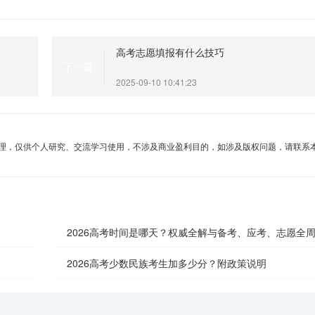
高考志愿填报有什么技巧
下一篇
2025-09-10 10:41:23
理，仅供个人研究、交流学习使用，不涉及商业盈利目的，如涉及版权问题，请联系
2026高考时间是哪天？权威全解与备考、应考、志愿全
南
2026高考少数民族考生加多少分？附政策说明