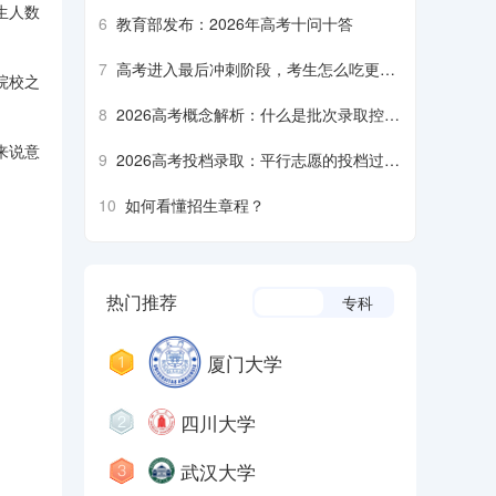
生人数
6
教育部发布：2026年高考十问十答
7
高考进入最后冲刺阶段，考生怎么吃更营
院校之
养、安全？
8
2026高考概念解析：什么是批次录取控制
分数线？什么是平行志愿……
来说意
9
2026高考投档录取：平行志愿的投档过程
是什么样的？什么是降分征集志愿……
10
如何看懂招生章程？
热门推荐
本科
专科
厦门大学
四川大学
武汉大学