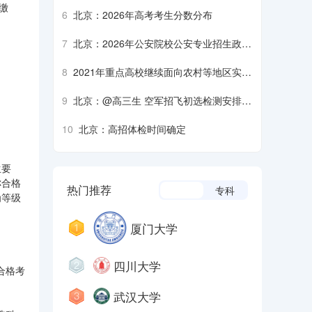
生军检注意事项
缴
6
北京：2026年高考考生分数分布
7
北京：2026年公安院校公安专业招生政治
考察、面试、体检、体能测评须知
8
2021年重点高校继续面向农村等地区实施
招生专项计划
9
北京：@高三生 空军招飞初选检测安排来
了
10
北京：高招体检时间确定
生要
称合格
热门推荐
本科
专科
为等级
厦门大学
四川大学
合格考
武汉大学