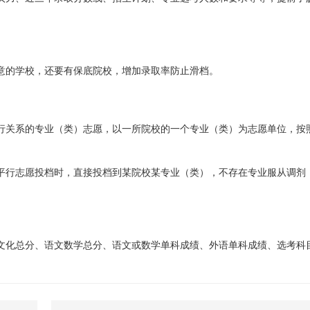
意的学校，还要有保底院校，增加录取率防止滑档。
行关系的专业（类）志愿，以一所院校的一个专业（类）为志愿单位，按照
平行志愿投档时，直接投档到某院校某专业（类），不存在专业服从调剂
文化总分、语文数学总分、语文或数学单科成绩、外语单科成绩、选考科