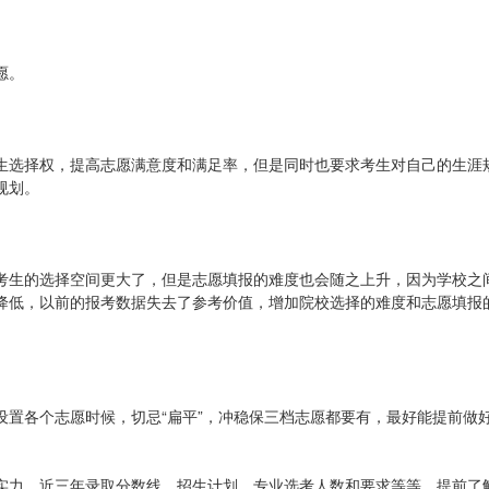
？
愿。
生选择权，提高志愿满意度和满足率，但是同时也要求考生对自己的生涯
规划。
考生的选择空间更大了，但是志愿填报的难度也会随之上升，因为学校之
降低，以前的报考数据失去了参考价值，增加院校选择的难度和志愿填报
设置各个志愿时候，切忌“扁平”，冲稳保三档志愿都要有，最好能提前做
实力、近三年录取分数线、招生计划、专业选考人数和要求等等，提前了