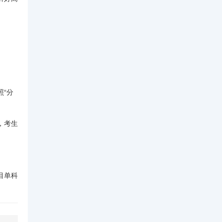
“分
，考生
目单科