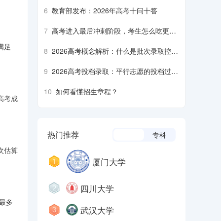
6
教育部发布：2026年高考十问十答
7
高考进入最后冲刺阶段，考生怎么吃更营
养、安全？
满足
8
2026高考概念解析：什么是批次录取控制
分数线？什么是平行志愿……
9
2026高考投档录取：平行志愿的投档过程
是什么样的？什么是降分征集志愿……
10
如何看懂招生章程？
高考成
热门推荐
本科
专科
次估算
厦门大学
四川大学
最多
武汉大学