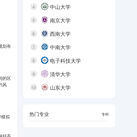
中山大学
4
南京大学
5
西南大学
6
规划有
中南大学
7
电子科技大学
8
清华大学
9
间的区
的风
山东大学
10
热门专业
本科
专科
好模拟
解好高