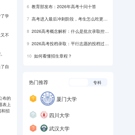
6
教育部发布：2026年高考十问十答
费了学
7
高考进入最后冲刺阶段，考生怎么吃更营
养、安全？
8
2026高考概念解析：什么是批次录取控制
业又不
分数线？什么是平行志愿……
9
2026高考投档录取：平行志愿的投档过程
是什么样的？什么是降分征集志愿……
理。
10
如何看懂招生章程？
误了自
热门推荐
本科
专科
厦门大学
公布的
愿表上
围和招
四川大学
。
武汉大学