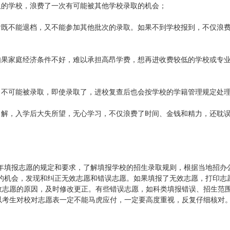
取的学校，浪费了一次有可能被其他学校录取的机会；
后既不能退档，又不能参加其他批次的录取。如果不到学校报到，不仅浪
如果家庭经济条件不好，难以承担高昂学费，想再进收费较低的学校或专
，不可能被录取，即使录取了，进校复查后也会按学校的学籍管理规定处
了解，入学后大失所望，无心学习，不仅浪费了时间、金钱和精力，还耽
年填报志愿的规定和要求，了解填报学校的招生录取规则，根据当地招办
的机会，发现和纠正无效志愿和错误志愿。如果填报了无效志愿，打印志
无效志愿的原因，及时修改更正。有些错误志愿，如科类填报错误、招生范
所以考生对校对志愿表一定不能马虎应付，一定要高度重视，反复仔细核对