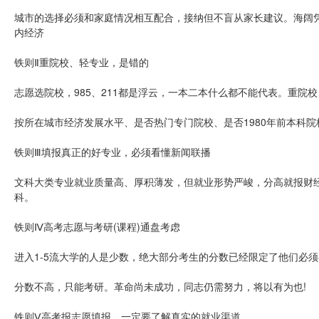
城市的选择必须和家庭情况相互配合，接纳但不盲从家长建议。海阔凭
内经济
铁则Ⅱ重院校、轻专业，是错的
志愿选院校，985、211都是浮云，一本二本什么都不能代表。重院
按所在城市经济发展水平、是否热门专门院校、是否1980年前本科院
铁则Ⅲ填报真正的好专业，必须看懂新闻联播
文科大类专业就业质量高、厚积薄发，但就业形势严峻，分高就报财
科。
铁则Ⅳ高考志愿与考研(课程)通盘考虑
进入1-5流大学的人是少数，绝大部分考生的分数已经限定了他们必须
分数不高，只能考研。革命尚未成功，同志仍需努力，将以有为也!
铁则Ⅴ高考报志愿填报，一定要了解真实的就业渠道