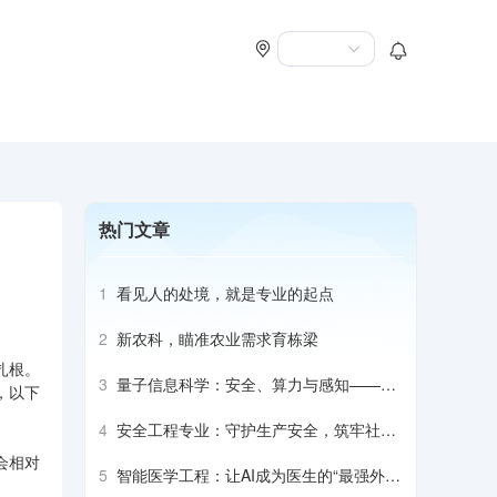
热门文章
1
看见人的处境，就是专业的起点
2
新农科，瞄准农业需求育栋梁
扎根。
3
量子信息科学：安全、算力与感知——它
，以下
将如何改变世界
4
安全工程专业：守护生产安全，筑牢社会
防护屏障
会相对
5
智能医学工程：让AI成为医生的“最强外