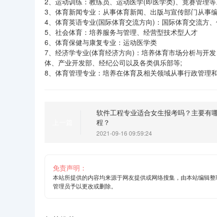
2、运动训练：教练员、运动医学(即医学类)、竟赛管理等
3、体育新闻专业：从事体育新闻、出版与宣传部门从事
4、体育英语专业(国际体育交流方向)：国际体育交流方
5、社会体育：培养服务与管理、经营型技术型人才
6、体育保健与康复专业：运动医学类
7、经济学专业(体育经济方向)：培养体育市场分析与开
体、产业开发部、经纪公司以及各类俱乐部等;
8、体育管理专业：培养在体育及相关领域从事行政管理
软件工程专业适合女生报考吗？主要有
程？
上一篇
2021-09-16 09:59:24
免责声明：
本站所提供的内容均来源于网友提供或网络搜集，由本站编辑整
管理员予以更改或删除。