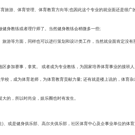
体育旅游、体育管理、体育教育方向等;也因此这个专业的就业面还是很广
做健身教练或者理疗师了。当然健身教练会稍微多一些;
、旅游等方面，同样也可以进行策划和设计类工作，当然就业面肯定没有
地区参加赛事，拿奖。 或者成为专业教练，为国家培养体育事业的接班人
入学校，成为体育老师，为体育教育贡献力量; 还有就是楼上说的，体育杂
挺大的，所以时尚业，娱乐圈也时有发生。
。
生)、或是健身俱乐部、高尔夫俱乐部，社区体育中心及企事业单位的体育