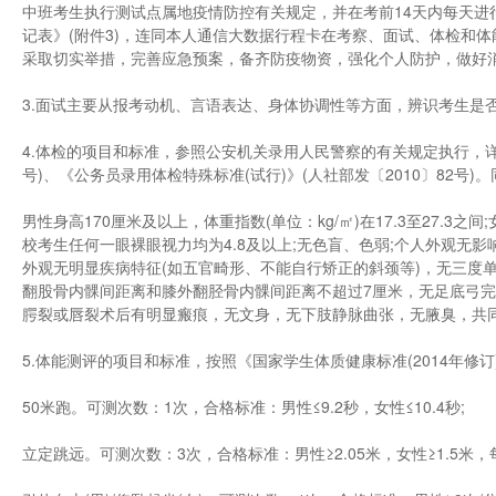
中班考生执行测试点属地疫情防控有关规定，并在考前14天内每天进
记表》(附件3)，连同本人通信大数据行程卡在考察、面试、体检和
采取切实举措，完善应急预案，备齐防疫物资，强化个人防护，做好
3.面试主要从报考动机、言语表达、身体协调性等方面，辨识考生是
4.体检的项目和标准，参照公安机关录用人民警察的有关规定执行，详见
号)、《公务员录用体检特殊标准(试行)》(人社部发〔2010〕82号
男性身高170厘米及以上，体重指数(单位：kg/㎡)在17.3至27.3之间
校考生任何一眼裸眼视力均为4.8及以上;无色盲、色弱;个人外观无
外观无明显疾病特征(如五官畸形、不能自行矫正的斜颈等)，无三度
翻股骨内髁间距离和膝外翻胫骨内髁间距离不超过7厘米，无足底弓
腭裂或唇裂术后有明显瘢痕，无文身，无下肢静脉曲张，无腋臭，共同
5.体能测评的项目和标准，按照《国家学生体质健康标准(2014年修
50米跑。可测次数：1次，合格标准：男性≤9.2秒，女性≤10.4秒;
立定跳远。可测次数：3次，合格标准：男性≥2.05米，女性≥1.5米