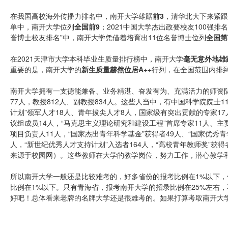
在我国高校海外传播力排名中，南开大学雄踞
前3
，清华北大下来紧跟
单中，南开大学位列
全国前9
；2021中国大学杰出政要校友100强
誉博士校友排名”中，南开大学凭借着培育出11位名誉博士位列
全国第
在2021天津市大学本科毕业生质量排行榜中，南开大学
毫无意外地雄
重要的是，南开大学的
新生质量赫然位居A++
行列，在全国范围内排到
南开大学拥有一支德能兼备、业务精湛、奋发有为、充满活力的师资队伍
77人，教授812人、副教授834人。这些人当中，有中国科学院院士
计划”领军人才18人、青年拔尖人才8人，国家级有突出贡献的专家17
议组成员14人，“马克思主义理论研究和建设工程”首席专家11人、主要成
项目负责人11人，“国家杰出青年科学基金”获得者49人、“国家优秀青
人，“新世纪优秀人才支持计划”入选者164人，“高校青年教师奖”获
来源于校园网）。这些教师在大学的教学岗位，努力工作，潜心教学
所以南开大学一般还是比较难考的，好多省份的报考比例在1%以下，像
比例在1%以下。只有青海省，报考南开大学的招录比例在25%左右
好吧！总体看来老牌的名牌大学还是很难考的。如果打算考取南开大