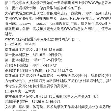
招生院校须在各批次录取开始前一天登录我省网上录取WWW信息发
划，提出调档比例等，做好录取前的各项准备工作。
为确保我省远程网上录取工作的顺利进行，我院将于8月2日至4日进行网
专用WWW服务器。院校的用户名、密码、NetServer地址、WWW网站地址等均
育网)或https://wztt.tfsec.com.cn(非教育网)下载。请
录取期间，各招生高校须指定专人浏览WWW信息发布网站，并值守
进行。
2020年江苏省普通高校录取批次和时间安排如下。
(一)文科类、理科类
提前录取本科院校，8月8日-12日录取;
第一批本科院校，8月15日-19日录取;
第二批本科院校，8月21日-25日录取;
高职(专科)院校，9月1日-5日录取;
高职(专科)注册入学院校，9月7日-11日录取。
提前录取本科院校包括军事院校、公安政法院校(专业)、航海院校(专
方专项计划”)、乡村教师定向培养计划(以下简称“乡村教师计划”)
术专业以及部分有特殊招生要求的高校等)。
(二)体育类、艺术类
提前录取本科院校，8月8日-15日录取(其中艺术类分为3小批);
高职(专科)院校，8月29日-31日录取。
文科类、理科类、体育类、艺术类录取工作具体时间安排分别详见附件1