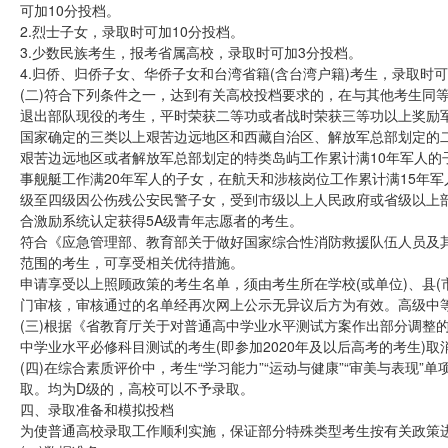
可加10分投档。
2.烈士子女，录取时可加10分投档。
3.少数民族考生，报考省属高校，录取时可加3分投档。
4.归侨、归侨子女、华侨子女和台湾省籍(含台湾户籍)考生，录取时可
(二)符合下列条件之一，达到有关高校投档要求的，在与其他考生同
退出部队现役的考生，平时荣获二等功或者战时荣获三等功以上奖励
国家确定的三类以上艰苦边远地区和西藏自治区、解放军总部划定的二
艰苦边远地区或者解放军总部划定的特类岛屿工作累计满10年军人的
事舰艇工作满20年军人的子女，在航天和涉核岗位工作累计满15年
级至四级因公伤残公安民警子女，受到市级以上人民政府或省级以上
合激励系统认定获得5A级青年志愿者的考生。
符合《应急管理部、教育部关于做好国家综合性消防救援队伍人员及其子
范围的考生，可享受相关优待措施。
申请享受以上照顾政策的考生名单，须由考生所在学校(或单位)、县
门审核，审核通过的名单经再次网上公示无异议后方为有效。高级中
(三)根据《省教育厅关于对普通高中学业水平测试方案作出部分调整的通知
中学业水平必修科目测试的考生(即参加2020年及以后高考的考生)取消
(四)在综合素质评价中，考生“学习能力”“运动与健康”“审美与表现
取。均为D级的，高校可以不予录取。
四、录取准备和模拟投档
为使普通高校录取工作顺利实施，保证部分特殊类型考生按有关政策