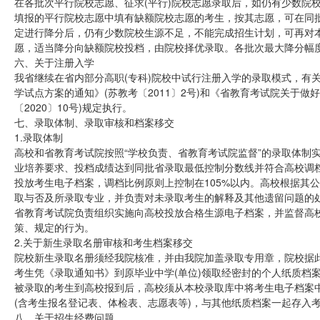
在各批次平行院校志愿、征求(平行)院校志愿录取后，如仍有少数院
填报的平行院校志愿中填有缺额院校志愿的考生，按其志愿，可在同
定进行降分后，仍有少数院校生源不足，不能完成招生计划，可再对本
愿，适当降分向缺额院校投档，由院校择优录取。各批次最大降分幅度
六、关于注册入学
我省继续在省内部分高职(专科)院校中试行注册入学的录取模式，有关
学试点方案的通知》(苏教考〔2011〕2号)和《省教育考试院关于做好
〔2020〕10号)规定执行。
七、录取体制、录取审核和档案移交
1.录取体制
高校和省教育考试院按照“学校负责、省教育考试院监督”的录取体制
业培养要求、投档成绩达到同批省录取最低控制分数线并符合高校调
投放考生电子档案，调档比例原则上控制在105%以内。高校根据其
取与否及所录取专业，并负责对未录取考生的解释及其他遗留问题的
省教育考试院负责组织实施向高校投放合格生源电子档案，并监督高
策、规定的行为。
2.关于新生录取名册审核和考生档案移交
院校新生录取名册须经我院核准，并由我院加盖录取专用章，院校据
考生凭《录取通知书》到原毕业中学(单位)领取经密封的个人纸质档
被录取的考生到高校报到后，高校须从本校录取库中将考生电子档案
(含考生报名登记表、体检表、志愿表等)，与其他纸质档案一起存入
八、关于招生经费问题