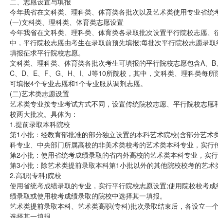
二、志愿设置与填报
今年我省在文科类、理科类、体育类各批次以及艺术类使用专业省统
(一)文科类、理科类、体育类志愿设置
今年我省在文科类、理科类、体育类各录取批次设置平行院校志愿、征
中，平行院校志愿由考生在录取前预先填报;每批次平行院校志愿录
填报征求平行院校志愿。
文科类、理科类、体育类各批次考生可填报的平行院校志愿包含A、B、
C、D、E、F、G、H、I、J等10所院校，其中，文科类、理科类每
可填报4个专业志愿和1个专业服从调剂志愿。
(二)艺术类志愿设置
艺术类专业按专业考试方式不同，设置传统院校志愿、平行院校志愿和
校两大批次。具体为：
1.提前录取本科院校
第1小批：经教育部批准的部分独立设置的本科艺术院校(含部分艺术类
科专业、中央部门所属高校的非美术类校考的艺术类本科专业，实行
第2小批：使用省统考成绩录取的省内外高校的艺术类本科专业，实
第3小批：除艺术类提前录取本科第1小批以外的其他院校校考的艺术
2.高职(专科)院校
使用省统考成绩录取的专业，实行平行院校志愿设置;使用院校校考
绩录取或使用校考成绩录取的院校中选择其一填报。
艺术类提前录取本科、艺术类高职(专科)批次录取结束后，各设立一
选择其一填报。