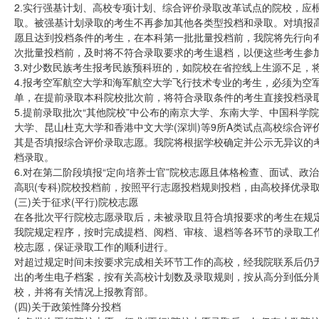
2.实行强基计划、高校专项计划、综合评价录取改革试点的院校，应
取。被强基计划录取的考生不再参加其他各类型投档和录取。对填报高
愿且达到投档条件的考生，在本科第一批批量投档前，我院将先行向
次批量投档前，及时将不符合录取要求的考生退档，以便这些考生参
3.对少数民族考生报考民族预科班的，如院校在省控线上生源不足，
4.报考空军航空大学和海军航空大学飞行技术专业的考生，必须为空
单，在提前录取本科院校批次前，将符合录取条件的考生直接投档录
5.提前录取批次“其他院校”中公布的南京大学、东南大学、中国科
大学、昆山杜克大学和香港中文大学(深圳)等9所A类试点高校综合
其是否填报综合评价录取志愿。我院将根据学校确定并公示无异议的
档录取。
6.对在第二阶段填报“定向培养士官”院校志愿且体格检查、面试、
高职(专科)院校投档前，按照平行志愿投档规则投档，由高校择优录
(三)关于征求(平行)院校志愿
在各批次平行院校志愿录取后，未被录取且符合填报要求的考生在规定
我院规定程序，按时完成提档、阅档、审核、退档等各环节的录取工作
校志愿，保证录取工作的顺利进行。
对超过规定时间未按要求完成相关环节工作的高校，经我院联系后仍
出的考生电子档案，按有关高校计划数及录取规则，按从高分到低分
校，并将有关情况上报教育部。
(四)关于政策性降分投档