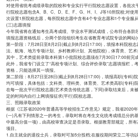
对使用省统考成绩录取的院校和专业实行平行院校志愿设置，各批次平行
行院校志愿包含A、B、C、D、E、F、G、H、I、J等10所院校;
次设置1所院校志愿，每所院校志愿中含有4个专业志愿和1个专业服
(三)志愿填报
今年我省将在通知考生高考成绩、学业水平测试成绩，公布符合各阶
填报志愿资格线后，分两个阶段组织考生在省教育考试院专设的网站(www.jsee
第一阶段：7月28日至8月2日(截止到8月2日17:00)，填报本科
法、航海、地方专项计划、乡村教师计划、其他院校)，体育类、艺
其中，艺术类提前录取本科第1小批院校志愿须在7月30日17:00前完
此外，我省专门设立了“高校专项计划、综合评价录取”志愿填报栏，
资格，只能选择其一填报。
第二阶段：8月27日至28日(截止到8月28日17:00)，填报高职
均可填报，具体包括：文科类、理科类、体育类、艺术类高职(专科)
在每一批次平行院校志愿(艺术类含传统志愿，下同)录取结束后，未
定的时间内自行上网填报征求(平行)院校志愿。
三、照顾录取政策
根据《江苏省2020年普通高等学校招生工作意见》规定，我省202
(一)凡有下列情形之一的考生，录取时将在考生文化统考成绩总分的
中最高分值一项)，由高校审查决定是否录取。根据教育部规定，所
项目。
1.自主就业的退役士兵，录取时可加5分投档;在服役期间荣立二等功