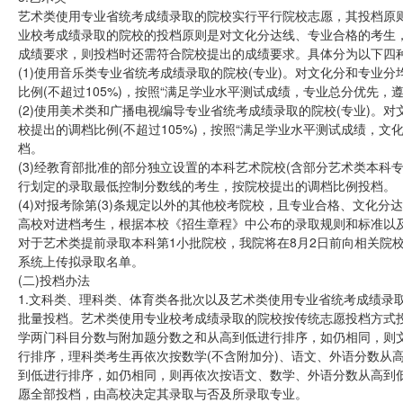
艺术类使用专业省统考成绩录取的院校实行平行院校志愿，其投档原则
业校考成绩录取的院校的投档原则是对文化分达线、专业合格的考生
成绩要求，则投档时还需符合院校提出的成绩要求。具体分为以下四
(1)使用音乐类专业省统考成绩录取的院校(专业)。对文化分和专业
比例(不超过105%)，按照“满足学业水平测试成绩，专业总分优先，
(2)使用美术类和广播电视编导专业省统考成绩录取的院校(专业)。
校提出的调档比例(不超过105%)，按照“满足学业水平测试成绩，
档。
(3)经教育部批准的部分独立设置的本科艺术院校(含部分艺术类本科
行划定的录取最低控制分数线的考生，按院校提出的调档比例投档。
(4)对报考除第(3)条规定以外的其他校考院校，且专业合格、文化
高校对进档考生，根据本校《招生章程》中公布的录取规则和标准以
对于艺术类提前录取本科第1小批院校，我院将在8月2日前向相关院
系统上传拟录取名单。
(二)投档办法
1.文科类、理科类、体育类各批次以及艺术类使用专业省统考成绩录
批量投档。艺术类使用专业校考成绩录取的院校按传统志愿投档方式
学两门科目分数与附加题分数之和从高到低进行排序，如仍相同，则文
行排序，理科类考生再依次按数学(不含附加分)、语文、外语分数从
到低进行排序，如仍相同，则再依次按语文、数学、外语分数从高到
愿全部投档，由高校决定其录取与否及所录取专业。