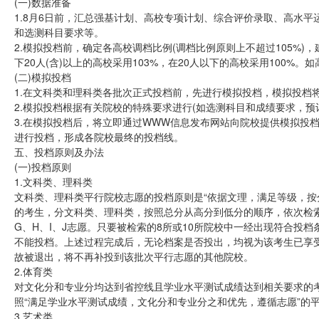
(一)数据准备
1.8月6日前，汇总强基计划、高校专项计划、综合评价录取、高水
和选测科目要求等。
2.模拟投档前，确定各高校调档比例(调档比例原则上不超过105%)，建
下20人(含)以上的高校采用103%，在20人以下的高校采用100%
(二)模拟投档
1.在文科类和理科类各批次正式投档前，先进行模拟投档，模拟投档
2.模拟投档根据有关院校的特殊要求进行(如选测科目和成绩要求，
3.在模拟投档后，将立即通过WWW信息发布网站向院校提供模拟投
进行投档，形成各院校最终的投档线。
五、投档原则及办法
(一)投档原则
1.文科类、理科类
文科类、理科类平行院校志愿的投档原则是“依据文理，满足等级，按
的考生，分文科类、理科类，按照总分从高分到低分的顺序，依次检索考
G、H、I、J志愿。只要被检索的8所或10所院校中一经出现符合投
不能投档。上述过程完成后，无论档案是否投出，均视为该考生已享
故被退出，将不再补投到该批次平行志愿的其他院校。
2.体育类
对文化分和专业分均达到省控线且学业水平测试成绩达到相关要求的考
照“满足学业水平测试成绩，文化分和专业分之和优先，遵循志愿”的
3.艺术类