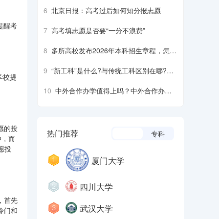
6
北京日报：高考过后如何知分报志愿
提醒考
7
高考填志愿是否要“一分不浪费”
。
8
多所高校发布2026年本科招生章程，怎么
看？怎么用？
9
“新工科”是什么?与传统工科区别在哪?四
学校提
个方面核心分析
10
中外合作办学值得上吗？中外合作办学
优劣势具体分析
愿的投
热门推荐
本科
专科
冲，而
愿投
厦门大学
四川大学
，首先
武汉大学
冷门和