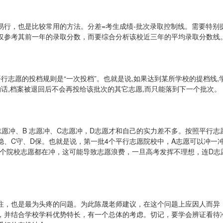
易行，也是比较常用的方法。分差=考生成绩-批次录取控制线。需要特别
仅参考其前一年的录取分数，而要综合分析该校近三年的平均录取分数线
行志愿的投档规则是“一次投档”。也就是说,如果达到某所学校的提档线,
的话,档案被退回后不会再投给该批次的其它志愿,而只能落到下一个批次。
愿冲、B 志愿冲、C志愿冲，D志愿才和自己的实力差不多。按照平行志
B稳、C守、D保。也就是说，第一批4个平行志愿院校中，A志愿可以冲一
三个院校志愿都在冲，这可能导致志愿浪费，一旦高考发挥不理想，连D志
注，也是最为头疼的问题。为此陈晟老师建议，在这个问题上应因人而异
，并结合学校学科优势特长，有一个总体的考虑。切记，要学会辨证看待