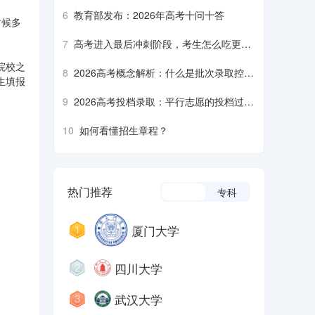
6
教育部发布：2026年高考十问十答
时候多
7
高考进入最后冲刺阶段，考生怎么吃更营
养、安全？
院校之
8
2026高考概念解析：什么是批次录取控制
生填报
分数线？什么是平行志愿……
9
2026高考投档录取：平行志愿的投档过程
是什么样的？什么是降分征集志愿……
10
如何看懂招生章程？
热门推荐
本科
专科
厦门大学
四川大学
武汉大学