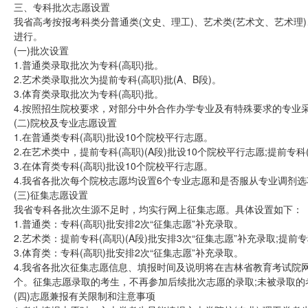
三、专科批次志愿设置
我省高考按报考科类分普通类(文史、理工)、艺术类(艺术文、艺术理
进行。
(一)批次设置
1.普通类录取批次为专科(高职)批。
2.艺术类录取批次为提前专科(高职)批(A、B段)。
3.体育类录取批次为专科(高职)批。
4.按照招生院校要求，对部分中外合作办学专业及有特殊要求的专业
(二)院校及专业志愿设置
1.在普通类专科(高职)批设10个院校平行志愿。
2.在艺术类中，提前专科(高职)(A段)批设10个院校平行志愿;提前专科
3.在体育类专科(高职)批设10个院校平行志愿。
4.我省各批次每个院校志愿均设置6个专业志愿和是否服从专业调剂选
(三)征集志愿设置
我省专科各批次生源不足时，均实行网上征集志愿。具体设置如下：
1.普通类：专科(高职)批安排2次“征集志愿”补充录取。
2.艺术类：提前专科(高职)(A段)批安排3次“征集志愿”补充录取;提前专
3.体育类：专科(高职)批安排2次“征集志愿”补充录取。
4.我省各批次征集志愿信息、填报时间及说明将在吉林省教育考试院
个。征集志愿录取的考生，不再参加后续批次志愿的录取;未被录取的
(四)志愿兼报有关限制和注意事项