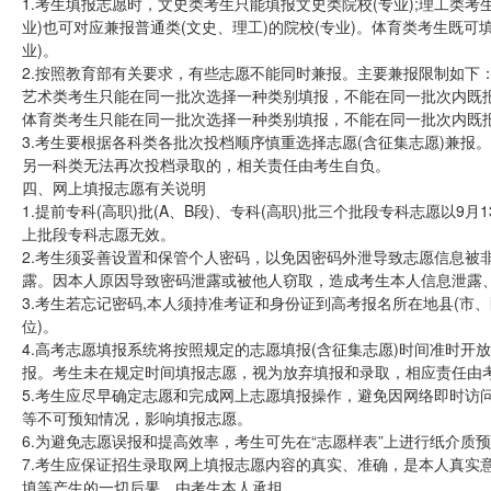
1.考生填报志愿时，文史类考生只能填报文史类院校(专业);理工类考
业)也可对应兼报普通类(文史、理工)的院校(专业)。体育类考生既可
业)。
2.按照教育部有关要求，有些志愿不能同时兼报。主要兼报限制如下
艺术类考生只能在同一批次选择一种类别填报，不能在同一批次内既报艺
体育类考生只能在同一批次选择一种类别填报，不能在同一批次内既报体
3.考生要根据各科类各批次投档顺序慎重选择志愿(含征集志愿)兼
另一科类无法再次投档录取的，相关责任由考生自负。
四、网上填报志愿有关说明
1.提前专科(高职)批(A、B段)、专科(高职)批三个批段专科志愿以9月
上批段专科志愿无效。
2.考生须妥善设置和保管个人密码，以免因密码外泄导致志愿信息被
露。因本人原因导致密码泄露或被他人窃取，造成考生本人信息泄露
3.考生若忘记密码,本人须持准考证和身份证到高考报名所在地县(市
位)。
4.高考志愿填报系统将按照规定的志愿填报(含征集志愿)时间准时
报。考生未在规定时间填报志愿，视为放弃填报和录取，相应责任由
5.考生应尽早确定志愿和完成网上志愿填报操作，避免因网络即时访
等不可预知情况，影响填报志愿。
6.为避免志愿误报和提高效率，考生可先在“志愿样表”上进行纸介
7.考生应保证招生录取网上填报志愿内容的真实、准确，是本人真实
填等产生的一切后果，由考生本人承担。