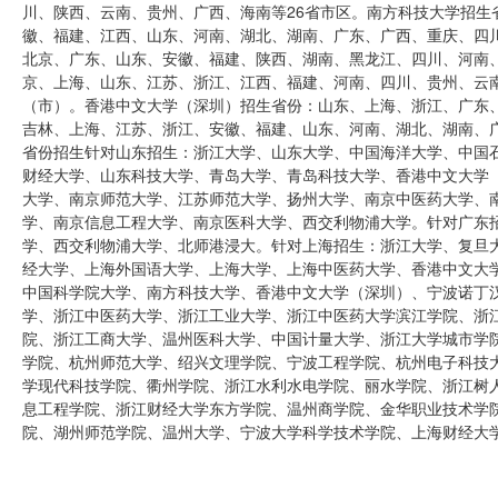
川、陕西、云南、贵州、广西、海南等26省市区。南方科技大学招生
徽、福建、江西、山东、河南、湖北、湖南、广东、广西、重庆、四川
北京、广东、山东、安徽、福建、陕西、湖南、黑龙江、四川、河南、
京、上海、山东、江苏、浙江、江西、福建、河南、四川、贵州、云南
（市）。香港中文大学（深圳）招生省份：山东、上海、浙江、广东
吉林、上海、江苏、浙江、安徽、福建、山东、河南、湖北、湖南、
省份招生针对山东招生：浙江大学、山东大学、中国海洋大学、中国
财经大学、山东科技大学、青岛大学、青岛科技大学、香港中文大学
大学、南京师范大学、江苏师范大学、扬州大学、南京中医药大学、
学、南京信息工程大学、南京医科大学、西交利物浦大学。针对广东
学、西交利物浦大学、北师港浸大。针对上海招生：浙江大学、复旦
经大学、上海外国语大学、上海大学、上海中医药大学、香港中文大
中国科学院大学、南方科技大学、香港中文大学（深圳）、宁波诺丁
学、浙江中医药大学、浙江工业大学、浙江中医药大学滨江学院、浙
院、浙江工商大学、温州医科大学、中国计量大学、浙江大学城市学
学院、杭州师范大学、绍兴文理学院、宁波工程学院、杭州电子科技
学现代科技学院、衢州学院、浙江水利水电学院、丽水学院、浙江树
息工程学院、浙江财经大学东方学院、温州商学院、金华职业技术学
院、湖州师范学院、温州大学、宁波大学科学技术学院、上海财经大