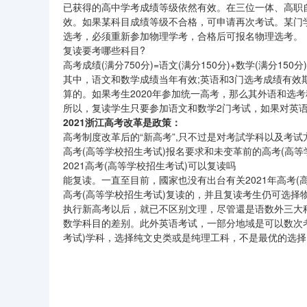
已获得的高中学考成绩等级依然有效。在三位一体、高职
效。如果某科目成绩等级不合格，可申请再次考试。某门
选考，必须重新参加物理学考，合格后可报名物理选考。
复读要考哪些科目?
高考成绩(满分750分)=语文(满分150分)+数学(满分150分
其中，语文和数学成绩当年有效;英语和3门选考成绩有效
算的。如果考生2020年参加统一高考，那么其外语和选考
所以，复读学生只要参加语文和数学2门考试，如果对英
2021浙江高考改革是政策：
高考制度改革后的“新高考”,只不过是对考試学科以及考试
高考(高等学校招生考试)报名要求和未变革前的高考(高等
2021高考(高等学校招生考试)可以复读吗
能复读。一直至目前，國家也没有出台有关2021年高考
高考(高等学校招生考试)复读的，并且复读考生仍可选择
执行新高考以后，就已不区别文理，尽管還是语数外三大
数学科目的差别。此外英语考试，一部分地域是可以数次考
考试)学科，选择纯文史类或是纯理工科，不是最优的选