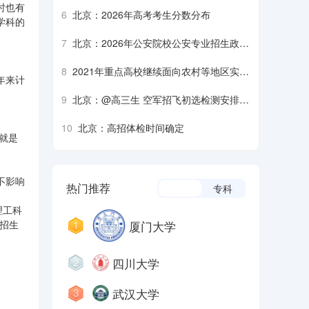
生军检注意事项
时也有
6
北京：2026年高考考生分数分布
学科的
7
北京：2026年公安院校公安专业招生政治
考察、面试、体检、体能测评须知
8
2021年重点高校继续面向农村等地区实施
年来计
招生专项计划
9
北京：@高三生 空军招飞初选检测安排来
了
10
北京：高招体检时间确定
,就是
不影响
热门推荐
本科
专科
理工科
厦门大学
校招生
四川大学
武汉大学