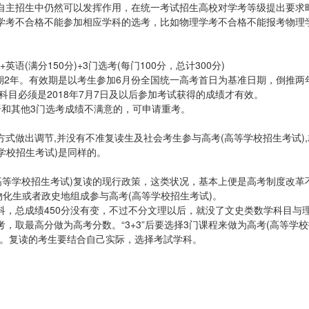
自主招生中仍然可以发挥作用，在统一考试招生高校对学考等级提出要求
学考不合格不能参加相应学科的选考，比如物理学考不合格不能报考物理
)+英语(满分150分)+3门选考(每门100分，总计300分)
期2年。有效期是以考生参加6月份全国统一高考首日为基准日期，倒推两
科目必须是2018年7月7日及以后参加考试获得的成绩才有效。
语和其他3门选考成绩不满意的，可申请重考。
方式做出调节,并没有不准复读生及社会考生参与高考(高等学校招生考试)
学校招生考试)是同样的。
(高等学校招生考试)复读的现行政策，这类状况，基本上便是高考制度改革
物化生或者政史地组成参与高考(高等学校招生考试)。
科，总成绩450分没有变，不过不分文理以后，就没了文史类数学科目与
，取最高分做为高考分数。“3+3”后要选择3门课程来做为高考(高等学
择。复读的考生要结合自己实际，选择考試学科。