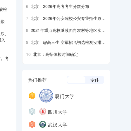
生军检注意事项
6
北京：2026年高考考生分数分布
酸检
7
北京：2026年公安院校公安专业招生政治
口聚
考察、面试、体检、体能测评须知
8
2021年重点高校继续面向农村等地区实施
击乐、
招生专项计划
同入
9
北京：@高三生 空军招飞初选检测安排来
了
10
北京：高招体检时间确定
宿。考
热门推荐
本科
专科
厦门大学
四川大学
武汉大学