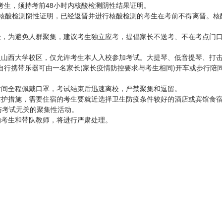
考生，须持考前48小时内核酸检测阴性结果证明。
内核酸检测阴性证明，已经返晋并进行核酸检测的考生在考前不得离晋。核
验，为避免人群聚集，建议考生独立应考，提倡家长不送考、不在考点门
入山西大学校区，仅允许考生本人入校参加考试。大提琴、低音提琴、打
自行携带乐器可由一名家长(家长疫情防控要求与考生相同)开车或步行陪
时间全程佩戴口罩，考试结束后迅速离校，严禁聚集和逗留。
防护措施，需要住宿的考生要就近选择卫生防疫条件较好的酒店或宾馆食
与考试无关的聚集性活动。
的考生和带队教师，将进行严肃处理。