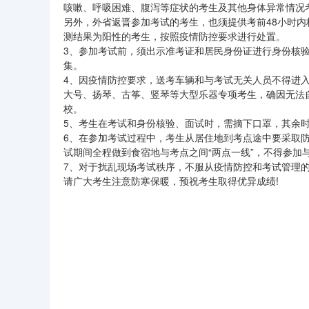
咳嗽、呼吸困难、腹泻等症状的考生及其他身体异常情况
另外，外省返晋参加考试的考生，也须提供考前48小时
测结果为阳性的考生，按照疫情防控要求进行处置。
3、参加考试前，须出示准考证和居民身份证进行身份核
集。
4、因疫情防控要求，送考车辆和与考试无关人员不得进
大号、扬琴、古筝、竖琴等大型乐器专项考生，确因无法
校。
5、考生在考试和身份核验、面试时，需摘下口罩，其余
6、在参加考试过程中，考生从居住地到考点途中要采取
试期间全程做到食宿地与考点之间“两点一线”，不得参加
7、对于扰乱现场考试秩序，不服从疫情防控和考试管理
请广大考生注意防寒保暖，预祝考生取得优异成绩!