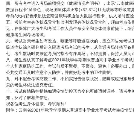
四、所有考生进入考场前须提交《健康情况声明书》，出示“云南健康码
数据行程卡”呈绿色，现场测量体温正常(<37.3℃)且无咳嗽等呼
考前3天内彩色纸质版云南健康码和通信大数据行程卡，供入场时查
五、考前考生身体状况异常和监测发现身体状况异常的，须由考点依
见，在保障广大考生和考试工作人员生命安全和身体健康前提下，综
健康考生同考场考试。
六、考试当天考生如有发热、咳嗽等呼吸道症状的，应立即告知考试
吸道症状综合研判后进入隔离考场考试的考生，从普通考场转移至备用
七、考生散场时要按监考员的指令有序离场，不得拥挤，保持人员间
八、考生要认真了解考点2021年秋季学期期末普通高中学业水平考
个人和家庭防护工作。考试前后不聚餐、不聚会、避免非必要外出，
公共交通工具时注意个人防护，并做好赴考中的卫生防护。
九、对不配合考试防疫工作、不如实报告健康状况，隐瞒或谎报旅居
息的考生将依法追究责任。
十、考试疫情防控措施如遇疫情防控形势变化可能适时调整，请考生
知，及时了解相关信息。
祝各位考生身体健康、考试顺利!
附件：云南省2021年秋季学期期末普通高中学业水平考试考生疫情