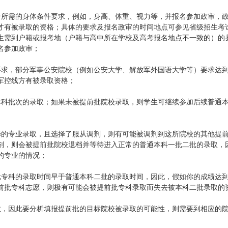
合所需的身体条件要求，例如，身高、体重、视力等，并报名参加政审，
才有被录取的资格；具体的要求及报名政审的时间地点可参见省级招生考
生需到户籍或报考地（户籍与高中所在学校及高考报名地点不一致的）的
名参加政审；
要求，部分军事公安院校（例如公安大学、解放军外国语大学等）要求达
军控线方有被录取资格；
本科批次的录取；如果未被提前批院校录取，则学生可继续参加后续普通
择的专业录取，且选择了服从调剂，则有可能被调剂到这所院校的其他提
剂，则会被提前批院校退档并等待进入正常的普通本科一批二批的录取，
的专业的情况；
批专科的录取时间早于普通本科二批的录取时间，因此，假如你的成绩达
前批专科志愿，则极有可能会被提前批专科录取而失去被本科二批录取的
数，因此要分析填报提前批的目标院校被录取的可能性，则需要到相应的