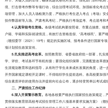
环节、关键人员的管理，确保试题试卷绝对安全。强化部门协作机制
境、打击替考作弊等专项行动，综合治理考试环境。加强标准化考点
场管理，加大人员入场检测力度，严格执行考生进入考点（考场）安
技作弊器材等入场。严肃考风考纪，严格执行考场监考、考点巡考和
4.认真审核考生资格。
各级考试机构要按照省、市重点抽查、核
户籍、学籍和实际就读情况，有效打击资格造假、“高考移民”。要严格
（赣招委字〔2021〕19号）规定的实施区域、报考条件进行国家
项计划招生政策宣传。
5.扎实推进高考改革。
按照教育部、省委省政府统一部署，扎实
学、评价、考试各环节有机衔接；要强化组织保障，完善配套改革措
生涯规划教育和选科指导，从有利于学生未来成长发展的角度，进一
开齐国家规定课程开足课时，不得组织学生提前选科。各高校要加强
综合素质评价的使用办法并提前向社会公布，逐步转变简单以考试成
二、严肃招生工作纪律
6.深入开展警示教育。
各地各校要严格执行国家招生政策规定，严格
贯彻落实教育部高校考试招生管理工作八项基本要求实施方案》（赣招