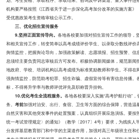
划、考生资格、录取程序、录取结果、咨询及申诉渠道、重大事件违
机构要严格按照《江西省关于进一步深化高考加分改革的实施方案》（
受优惠政策考生资格审核公示工作。
三、优化招生宣传服务
9.坚持正面宣传导向。
各地各校要加强对招生宣传工作的领导，
和相关宣传工作，转变简单以高考成绩评价学生、以录取分数线评价
舆情监控，把握舆论导向，加强政策解读、志愿填报、招生预警、信
息须经主要负责同志审核后方可发布。积极协调新闻媒体，规范新闻报道
地政府、学校、培训机构以高考成绩为标准奖励教师和学生。不得在
强舆情监控，防范助考犯罪、招生诈骗、虚假宣传等有害信息传播。
标，不得将升学率与教师评优评先及职称晋升挂钩。
10.优化考生全流程服务。
各地各校要深入实施“高考护航行动”
务。
考前
加强对治安、出行、食宿、卫生等方面的综合保障，营造温
自然灾害和其他突发事件的处置预案，认真组织开展应急演练。要按
统一考试管理规定〉的通知》（教学〔2017〕4号）要求，为残疾人
分发挥基层教育部门和中学的主渠道作用，加强对高三年级班主任和