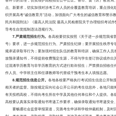
各环节的管理，切实维护高校招生公平公正。各市、县（区）教育局
点、新要求，切实加强对涉考工作人员的全覆盖教育培训，重点强化
织开展高考“诚信教育月”活动，加强面向广大考生的诚信教育和警示
民共和国刑法》《最高人民法院 最高人民检察院关于办理组织考试
导考生自觉抵制违法违规行为。
7.严肃规范招生行为。
各高校要切实按照《关于进一步规范我省普
号）要求，进一步规范招生行为、严肃招生纪律；要开展招生秩序专
规承诺录取等行为；要加强对招生队伍的教育和培训，确保工作人员
放预录通知书，不得提前收费预定生源，不得与学生签订协议或作出
过混淆学历教育与非学历教育的方式进行欺诈招生；严禁擅自招收任何
作人员、中学班主任和任课教师等代替或干预考生本人填报志愿。
8.规范招生信息公开。
各地各校要严格执行考试招生信息公开制度
相关者的监督。除按规定应向社会公开公示的考生信息外，各地只能
有关投档高校，不得向考生所在中学及其他任何单位和个人提供。各
高校要认真落实录取通知书寄递工作要求，确保录取通知书寄递安全
要畅通社会监督举报渠道，完善考生申诉和学校仲裁机制，及时