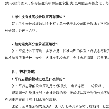
(类)调整等因素，实际招生高校和招生专业(类)也可能会调整变化，
6.考生没有被高校录取原因有哪些？
答：考生未被录取原因主要有：总分低于本校录取分数线；不够
种受限；身体不合格。
7.如何避免高分低录甚至落榜？
答：应坚持以下原则：实事求是，找准自己的位置；所填志愿拉
体检结果所限学校、专业；各批次学校志愿、专业志愿填满，尽量服
四、投档策略
1.平行志愿的投档过程是什么样的？
答：平行志愿的投档原则是“分数优先，遵循志愿，一轮投档”。
即对同一科类批次线上未被录取的考生按成绩从高分到低分排序
档到排序在前且有计划余额的高校。
比如，某考生所报志愿为A、B、C、D等几所院校，投档时，批