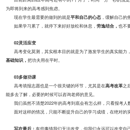
为即将到来的高考感到焦虑。
现在学生最需要的做到的就是
平和自己的心态
，缓解自己的
如果学习累了，就停下来好好放松和休息，
劳逸结合，
也不
02灵活应变
高考变化莫测，其实根本目的就是为了激发学生的真实能力
基础知识，
把功夫用在平时。
03多做功课
高考填报志愿也是一个很关键的环节，尤其是在
高考改革
之
能多去了解，必要的时候可以咨询老师的意见。
我们虽然不清楚2022年的高考到底会有怎么样，只看报考
面对这样的情况，只能不断提升自己的学习成绩，在绝对的
写在最后：
有些事情我们无法改变，但我们永远可以改变自