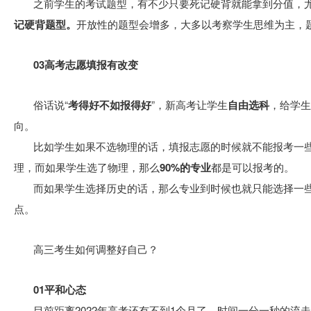
之前学生的考试题型，有不少只要死记硬背就能拿到分值，
记硬背题型。
开放性的题型会增多，大多以考察学生思维为主，
03高考志愿填报有改变
俗话说“
考得好不如报得好
”，新高考让学生
自由选科
，给学生
向。
比如学生如果不选物理的话，填报志愿的时候就不能报考一
理，而如果学生选了物理，那么
90%的专业
都是可以报考的。
而如果学生选择历史的话，那么专业到时候也就只能选择一
点。
高三考生如何调整好自己？
01平和心态
目前距离2022年高考还有不到1个月了，时间一分一秒的