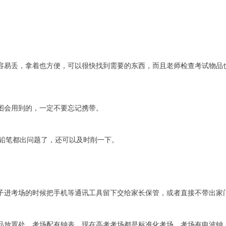
容易丢，拿着也方便，可以很快找到需要的东西，而且老师检查考试物品
图会用到的，一定不要忘记携带。
的铅笔都出问题了，还可以及时削一下。
子进考场的时候把手机等通讯工具留下交给家长保管，或者直接不带出家
品放置处，考场配有钟表。现在高考考场都是标准化考场，考场有电波钟