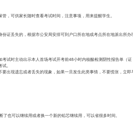
保管，可供家长随时查看考试时间，注意事项，用来提醒学生。
身份证丢失的，根据市公安局安排可到户口所在地或考点所在地派出所办理
加考试时主动出示本人首场考试开考前48小时内核酸检测阴性报告单（证
考试。
不要出现遗忘或者丢失的现象，如果一旦发生此类事情，不要慌张，立即
铅断了也可以继续用或者换一个新的铅芯继续用，可以省很多时间。