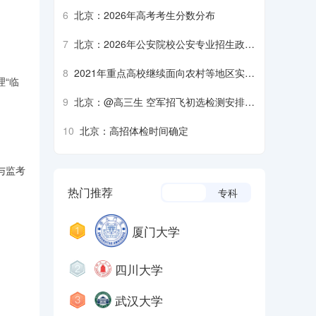
生军检注意事项
6
北京：2026年高考考生分数分布
7
北京：2026年公安院校公安专业招生政治
考察、面试、体检、体能测评须知
8
2021年重点高校继续面向农村等地区实施
“临
招生专项计划
9
北京：@高三生 空军招飞初选检测安排来
了
10
北京：高招体检时间确定
与监考
热门推荐
本科
专科
厦门大学
四川大学
武汉大学