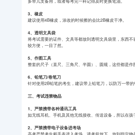
多带几支备用，或者每考完一科记得及时更换笔油。
3、橡皮
建议使用4B橡皮，涂改的时候擦的会比2B橡皮干净。
4、透明文具袋
将考试需要的证件、文具等都放到透明文具袋里，东西不
较方便，一目了然。
5、作图工具
整套的尺子（直尺、三角尺、半圆）、圆规，这些都是作
6、铅笔刀/卷笔刀
针对使用2B铅笔的考生，建议带上铅笔刀，以防万一带
三、考试违禁物品
1、严禁携带各种通讯工具
如无线耳机、手机及其他无线接收、传送设备，所以在孩
2、严禁携带电子设备进考场
高考严禁考生戴手表进入考场，请考前放下，放到指定物