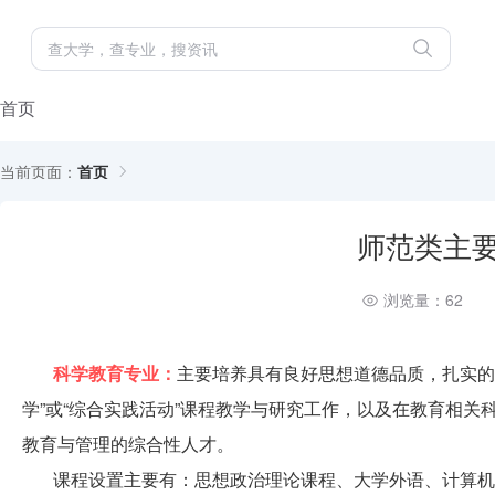
首页
当前页面：
首页
师范类主
浏览量：62
科学教育专业：
主要培养具有良好思想道德品质，扎实的
学”或“综合实践活动”课程教学与研究工作，以及在教育相
教育与管理的综合性人才。
课程设置主要有：思想政治理论课程、大学外语、计算机