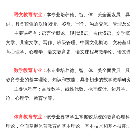
语文教育专业：
本专业培养德、智、体、美全面发展，具
识，具备较强的汉语阅读、鉴赏、写作、沟通交流、管理及
主要课程有：语言学概论、现代汉语、古代汉语、文学概
文学、儿童文学、写作、班级管理、中国文化概论、文秘基
育心理学、心理学、语文教育史、语文课程与教学论、语文
数学教育专业：
本专业培养德、智、体、美全面发展，具
教育专业的基本理论、知识和技能，具备初步的数学教学研
主要课程有：高等数学、线性代数、概率统计、运筹学、
论、心理学、教育学等。
体育教育专业：
该专业要求学生掌握较系统的教育心理科
理论，全面掌握体育教育的基本理论、基本技术和基本技能