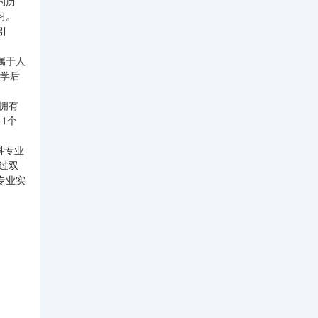
的历
习。
引
属于人
入学后
拥有
1个
科专业
过双
专业实