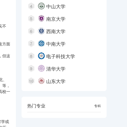
中山大学
4
南京大学
5
实不
西南大学
6
中南大学
7
这方面
电子科技大学
，但这
8
清华大学
9
北、
山东大学
10
）等，
高校一
热门专业
本科
专科
求学或