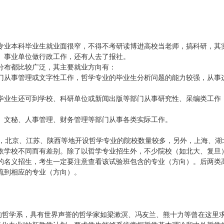
专业本科毕业生就业面很窄，不得不考研读博进高校当老师，搞科研，其
、事业单位做行政工作，还有人去了报社。
分布都比较广泛，其主要就业方向有：
门从事管理或文字性工作，哲学专业的毕业生分析问题的能力较强，从事
毕业生还可到学校、科研单位或新闻出版等部门从事研究性、采编类工作
、文秘、人事管理、财务管理等部门从事各类实际工作。
看，北京、江苏、陕西等地开设哲学专业的院校数量较多，另外，上海、湖
依学校不同而有差别。除了以哲学专业招生外，不少院校（如北大、复旦
的名义招生，考生一定要注意查看该试验班包含的专业（方向）。后两类
流到相应的专业（方向）。
早的哲学系，具有世界声誉的哲学家如梁漱溟、冯友兰、熊十力等曾在这里