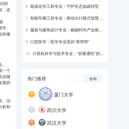
脑”
识的
6
能源化学工程专业：守护生态低碳转型
智，还
7
智能车辆工程专业：推动出行模式智慧革
富、
新
理学、
8
服装与服饰设计专业：赋能时尚产业推动
业的修
大众审美升级
9
口腔医学：医学专业里的“香饽饽”
10
计算机科学与技术专业：“软硬通吃”的核
心学科
会。
成一个
也会随
热门推荐
本科
专科
发展的
厦门大学
法、治
分析和
四川大学
武汉大学