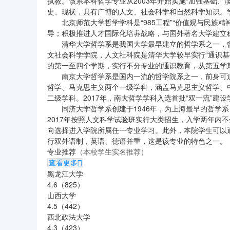
执教。该系本科哲学专业从2003年开始实施“加强基础
史、现状，具有广博的人文、社会科学和自然科学知识。
北京师范大学哲学学科是“985工程”“价值观与民族
导；积极推进人才国际化培养战略，与国外著名大学建立
清华大学哲学系是我国大学最早建立的哲学系之一，
文社会科学学院，人文社科院是清华大学较早实行“通识基
的第一至四个学期，实行不分专业的通识教育，从第五学
南京大学哲学系是国内一流的哲学院系之一，前身可追
哲学、马克思主义两个一级学科，涵盖马克思主义哲学、
二级学科。2017年，南大哲学学科入选首批“双一流”建
同济大学哲学系创建于1946年，为上海最早的哲学
2017年按照人文科学试验班实行大类招生，入学两年内
向选择进入学院所属任一专业学习。此外，本院学生可以
行双外语制，英语、德语并重，这是该专业的特色之一。
专业推荐
（本校学生实名推荐）
​查看更多

黑龙江大学
4.6（825）
山西大学
4.5（442）
西北政法大学
4.3（423）