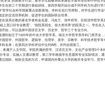
、淡化专业”的新教学计划，要求学生能够系统掌握哲学基本理论和中外哲学
学生在前三个学期进行基础训练，第四学期开始分成不同学科方向进行学
精神”哲学社会科学国家重点创新基地。本科生实行导师制，对学生进行学业
稳定的交流培养机制，促进学生的国际联合培养。
曾在该系任教的著名学者有金岳霖、冯友兰、张申府等。目前清华哲学系
础上宽口径专业教育”、“按院系招生、按大类培养”的院系之一。学生在
期开始，可以选择中国语言文学、历史学、哲学三个专业方向。
溯到创立于1920年的中央大学哲学系。南京大学哲学系学科门类齐全，
中国哲学、外国哲学、逻辑学、伦理学、美学、宗教学、科学技术哲学等1
设学科名单；在第四次学科评估中位列A档，并列全国第三。
系，隶属于人文学院。学院所属的哲学、汉语言文学、文化产业管理3个本
不分专业，实施人文通识教育，第三学年根据学生意愿和专业实际情况，通
通过国际、校际交流的方式，申请国内外重点大学的相关专业学习。哲学