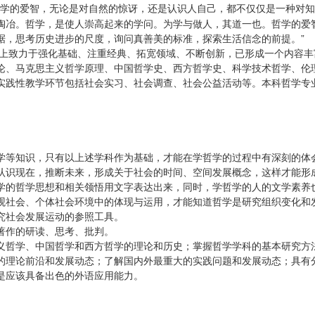
学的爱智，无论是对自然的惊讶，还是认识人自己，都不仅仅是一种对知
陶冶。哲学，是使人崇高起来的学问。为学与做人，其道一也。哲学的爱
据，思考历史进步的尺度，询问真善美的标准，探索生活信念的前提。”
设上致力于强化基础、注重经典、拓宽领域、不断创新，已形成一个内容丰
论、马克思主义哲学原理、中国哲学史、西方哲学史、科学技术哲学、伦
实践性教学环节包括社会实习、社会调查、社会公益活动等。本科哲学专
学等知识，只有以上述学科作为基础，才能在学哲学的过程中有深刻的体
认识现在，推断未来，形成关于社会的时间、空间发展概念，这样才能形
学的哲学思想和相关领悟用文字表达出来，同时，学哲学的人的文学素养
观社会、个体社会环境中的体现与运用，才能知道哲学是研究组织变化和
究社会发展运动的参照工具。
著作的研读、思考、批判。
义哲学、中国哲学和西方哲学的理论和历史；掌握哲学学科的基本研究方
的理论前沿和发展动态；了解国内外最重大的实践问题和发展动态；具有
是应该具备出色的外语应用能力。