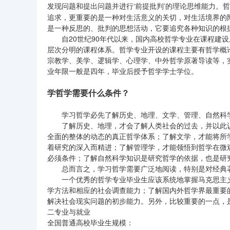
发现问题和提出问题并进行
前提批判
的理论思维能力。哲
‘
’
追求，更重要的是一种对生活意义的关切，对生活境界的
是一种反思的、批判的思想活动，它要追究各种知识的根
自20世纪90年代以来，国内高校哲学专业在课程建
层次分明的课程体系。哲学专业开设的课程主要有哲学概
宗教学、美学、逻辑学、心理学、中外哲学原著导读等，
业年限一般是四年，毕业后授予哲学学士学位。
学哲学需要什么条件？
学习哲学必先了解历史、地理、文学、管理、自然科
了解历史、地理，才会了解人类社会的过去，并以此
全面的整体的动态的真正哲学体系；了解文学，才能将所
着研究的深入而精进；了解管理学，才能领悟到哲学在微
必须条件；了解自然科学知识是研究哲学的依据，也是研
总而言之，学习哲学需要广泛地阅读，特别是对经典
一个优秀的哲学专业毕业生应该系统地掌握马克思主
学方法和相应的社会调查能力；了解国内外哲学界最重要
解决社会现实问题的初步能力。另外，比较重要的一点，
二专业与就业
全国普通高校毕业生规模：