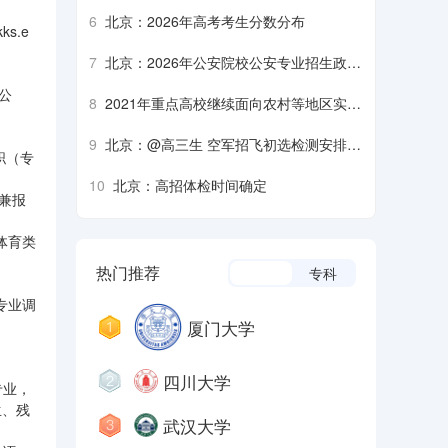
生军检注意事项
6
北京：2026年高考考生分数分布
s.e
7
北京：2026年公安院校公安专业招生政治
考察、面试、体检、体能测评须知
公
8
2021年重点高校继续面向农村等地区实施
招生专项计划
9
北京：@高三生 空军招飞初选检测安排来
职（专
了
10
北京：高招体检时间确定
兼报
体育类
热门推荐
本科
专科
专业调
厦门大学
四川大学
专业，
生、残
武汉大学