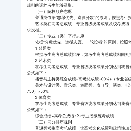
规则的调档考生能够录取。
（一）院校顺序志愿
普通类依据“志愿优先、遵循分数”的原则，按照考生
艺术类在高考总成绩、专业省级统考成绩及校考成绩
求投档。
（二）专业（类）平行志愿
依据“分数优先、遵循志愿、一轮投档”的原则，按照
1.普通类
根据考生高考总成绩排序，如考生高考总成绩相同则
2.艺术类
在考生高考总成绩、专业省级统考成绩分别达到我省
公式如下：
播音与主持类综合成绩=高考总成绩×60%+（专业省级
美术与设计类、音乐类、舞蹈类、表（导）演类、书法
750）×50%
3.体育类
在考生高考总成绩、专业省级统考成绩分别达到我省
公式如下：
综合成绩=高考总成绩÷2+专业省级统考成绩
（三）同分排序规则
普通类考生高考总成绩（含高考文化成绩和政策性加