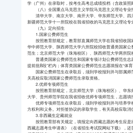
学（广州）在录取时，按考生高考总成绩投档（含政策照
（八）全国重点马克思主义学院马克思主义理论专业
清华大学、南京大学、南开大学、华东师范大学、四
新疆师范大学十一所院校在我省招收的马克思主义理论专业
（九）定向招生
1.国家公费师范生
按照教育部规定，教育部直属师范大学在我省招收国
华中师范大学、陕西师范大学六所院校招收普通类国家公
范生；北京师范大学（珠海校区）、陕西师范大学两所院
普通类国家公费师范生和国家专项计划公费师范生志愿
提前批B段”栏内；体育类国家公费师范生志愿填报在“体育
国家公费师范生在录取后，须到学校报到并与部属师
关高校应取消国家公费师范生录取资格。
2.优师专项师范生
按照教育部规定，北京师范大学（珠海校区）、华东
大学、贵州师范学院在我省招收优师专项师范生，志愿填报
优师专项师范生在录取后，须到学校报到并与培养学
方权利和义务。对拒签协议的录取学生，有关高校应取消
3.非西藏生定藏就业
按照教育部有关规定，填报定向西藏志愿的考生应是应
西藏志愿考生申请表》（在省招生考试院网站下载），还