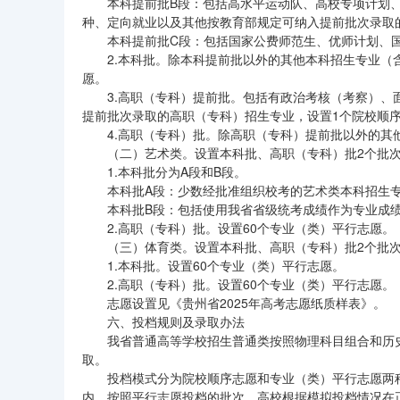
本科提前批B段：包括高水平运动队、高校专项计划
种、定向就业以及其他按教育部规定可纳入提前批次录取
本科提前批C段：包括国家公费师范生、优师计划、
2.本科批。除本科提前批以外的其他本科招生专业（
愿。
3.高职（专科）提前批。包括有政治考核（考察）
提前批次录取的高职（专科）招生专业，设置1个院校顺
4.高职（专科）批。除高职（专科）提前批以外的其
（二）艺术类。设置本科批、高职（专科）批2个批
1.本科批分为A段和B段。
本科批A段：少数经批准组织校考的艺术类本科招生
本科批B段：包括使用我省省级统考成绩作为专业成绩
2.高职（专科）批。设置60个专业（类）平行志愿。
（三）体育类。设置本科批、高职（专科）批2个批
1.本科批。设置60个专业（类）平行志愿。
2.高职（专科）批。设置60个专业（类）平行志愿。
志愿设置见《贵州省2025年高考志愿纸质样表》。
六、投档规则及录取办法
我省普通高等学校招生普通类按照物理科目组合和历
取。
投档模式分为院校顺序志愿和专业（类）平行志愿两种
内。按照平行志愿投档的批次，高校根据模拟投档情况在正