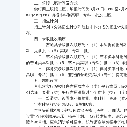
二、填报志愿时间及方式
实行网上填报志愿，填报时间为6月28日00:00至7月2日
aagz.org.cn）填报本科和高职（专科）批次志愿。
三、招生计划
招生计划（分类招生计划和院校未作分省的招生计划除
布。
四、录取批次顺序
（一）普通类录取批次顺序为：（1）本科提前批A段
科）提前批→（6）高职（专科）批。
（二）艺术类录取批次顺序为：（1）艺术类本科批A
的普通类本科批→（5）艺术类高职（专科）批→（6）兼
（三）体育类录取批次顺序为：（1）体育类本科批→
高职（专科）批→（5）兼报的普通类高职（专科）提前
五、志愿设置
各批次实行院校顺序志愿或专业（类）平行志愿：院校
剂选项；专业（类）平行志愿是指以“1个专业（类）+1个
（一）普通类。设置本科提前批、本科批、高职（专
1.本科提前批分为A段、B段和C段。
本科提前批A段：包括有政治考核（考察）、面试、
设置1个院校顺序志愿；强基计划、飞行技术招生、综合
障考生单招、应急消防单独招生、职教师资单独招生等按