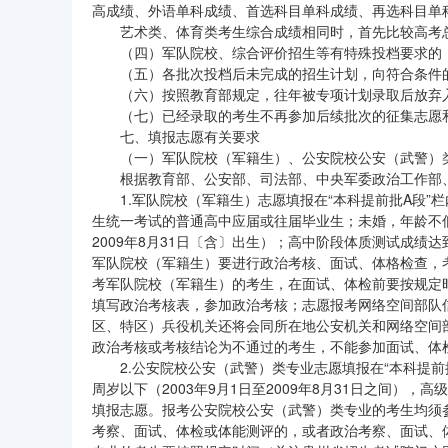
高成绩、外语单科成绩、首选科目单科成绩、再选科目单
艺术类、体育类考生综合成绩相同时，首先比较高考
（四）军队院校、综合评价招生等有特殊投档要求的
（五）各批次投档后未完成的招生计划，向符合条件
（六）按照教育部规定，往年被专项计划录取后放弃
（七）已经录取的考生不再参加后续批次的征集志愿
七、填报志愿有关要求
（一）军队院校（军籍生）、公安院校公安（武警）
根据教育部、公安部、司法部、中央军委政治工作部
1.军队院校（军籍生）志愿填报在“本科提前批A段”
生统一考试的普通高中应届或往届毕业生；未婚，年龄不低于1
2009年8月31日〔含〕出生）；高中阶段体质测试成
军队院校（军籍生）要进行政治考核、面试、体格检查，
考军队院校（军籍生）的考生，在面试、体检前要按规定
填写政治考核表，参加政治考核；志愿报考网络空间部队
区、特区）兵役机关还将会同所在地公安机关和网络空间
政治考核或考核结论为不通过的考生，不能参加面试、体
2.公安院校公安（武警）类专业志愿填报在“本科提前
周岁以下（2003年9月1日至2009年8月31日之间
填报志愿。报考公安院校公安（武警）类专业的考生均须
考察、面试、体检或体能测评的，或者政治考察、面试、