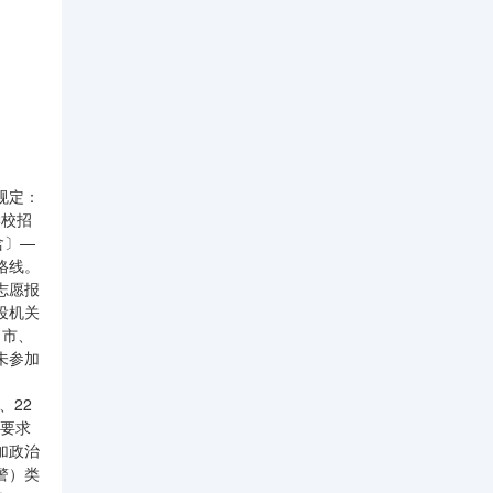
规定：
学校招
含〕—
格线。
志愿报
役机关
（市、
未参加
、22
按要求
加政治
警）类