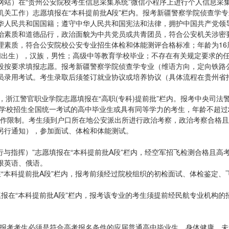
网站）在“贵州公安院校考生信息采集系统”微信小程序上进行个人信息采
关工作）志愿填报在“本科提前批A段”栏内。报考新疆警察学院侦查学专
华人民共和国国籍；遵守中华人民共和国宪法和法律，拥护中国共产党领
治素质和道德品行，政治面貌为中共党员或共青团员，符合公安机关涉密
理素质，符合公安院校公安专业招生体检和体能测评合格标准；年龄为16
1日期间出生），汉族，男性；高级中等教育学校毕业；不存在有关规定要求的
段按要求填报志愿。报考新疆警察学院侦查学专业（维语方向，定向铁路
员录用考试。考生录取后须签订就业协议或培养协议（具体流程在贵州省
内，浙江警官职业学院志愿填报在“高职(专科)提前批”栏内。报考中央司法
等学校招生全国统一考试的高中毕业生或具有同等学力的考生，年龄不超过
生不作限制。考生须到户口所在地公安派出所进行政治考察，政治考察合格
另行通知），参加面试、体检和体能测试。
飞行与指挥）”志愿填报在“本科提前批A段”栏内，经空军招飞检测合格且高
限英语、俄语。
在“本科提前批A段”栏内，报考前须经过院校组织的初检面试、体检鉴定、
填报在“本科提前批A段”栏内，报考该专业的考生须提前经民航专业机构的
，报考考生必须是符合高考报名条件的应届普通高中毕业生，身体健康，未