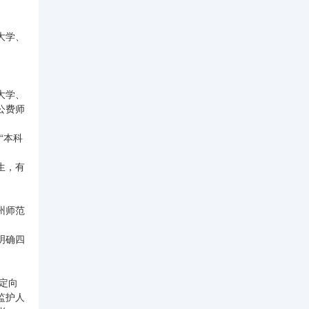
大学、
大学、
公费师
“本科
。
生，有
州师范
明确四
定向
监护人