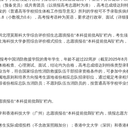
共党员（预备党员）或共青团员（以填报高考志愿时为准），高考总成绩达到
发的《普通高等学校招生体检工作指导意见》所列的学校可不予录取疾病
.8（小数视力0.6），高考报考语种为英语，要求进行政审、面试（详细
北理莫斯科大学综合评价招生志愿填报在“本科提前批A段”栏内，考生须
海科技大学参照综合评价模式招生，志愿填报在“本科提前批A段”栏内，
报考中国消防救援学院的青年学生，年龄不超过22周岁（截至2025年8月
体格检查、心理测试、面试，结论均为合格，高考总成绩达到特殊类型录
业当年，符合国家综合性消防救援队伍干部招录资格条件的，可参加中央
属地原则和培养方向报考生源地省份相应总队招录职位，通过规定考录程
源省份相应总队当消防员；不愿到队伍当消防员的，按普通高等学校毕业
填报在“本科提前批B段”栏内。
和香港科技大学（广州）志愿填报在“本科提前批B段”栏内，填报志愿方
考生实际成绩投档（不含政策照顾加分）；香港中文大学（深圳）和香港