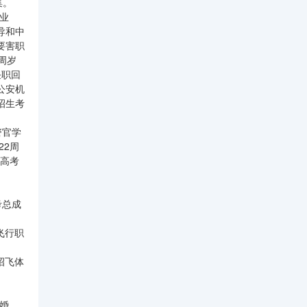
集。
业
导和中
要害职
周岁
任职回
公安机
招生考
警官学
22周
且高考
考总成
飞行职
招飞体
婚，