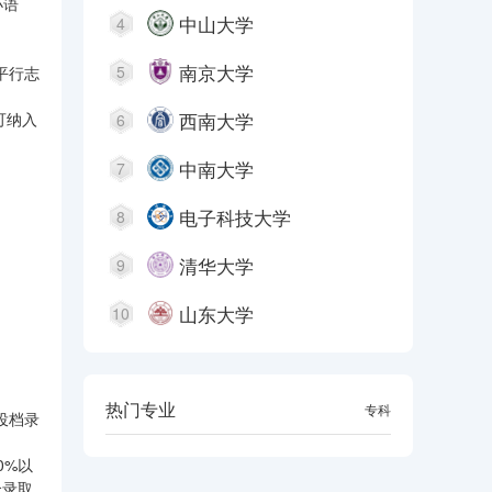
小语
中山大学
4
南京大学
5
平行志
西南大学
可纳入
6
中南大学
7
电子科技大学
8
清华大学
9
山东大学
10
热门专业
本科
专科
投档录
0%以
合录取