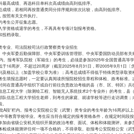
科最高成绩、再选科目单科次高成绩由高到低排序。
总成绩，若相同再按普通类同分排序规则依次比较，由高到低排序。
，按照有关文件执行。
的考生公开征集志愿。
入学资格或退学的考生，不再具有专项计划报考资格。
和投档录取。
类专业、司法院校司法行政警察类专业招生
、中央军委后勤保障部、中央军委训练管理部、中央军委国防动员部有关
栏内。报考军队院校（军籍生）的考生，必须是参加2025年全国普通高等
6周岁、不超过20周岁（截至2025年8月31日，即2005年9月1日〔
绩达到及格以上（加盖学校公章为准）；高考总成绩不得低于特殊类型录取资
考生填报志愿时，一定要认真阅读所报院校招生章程和体检、政考标准。
时间在普通高中组织下或自行前往负责政治考核的县（市、区、特区）兵
信息工程大学（除测绘工程、智能无人系统技术2个专业外）的考生，县
部队信息工程大学招生老师，到考生的家庭、就读学校等进行走访调查；
检。
批A段”栏内。报考公安院校公安（武警）类专业的考生年龄为16周岁以上
），高级中等教育学校毕业。考生应当符合规定的报考资格条件，在规定时间段
参加由省级公安机关组织开展的政治考察、面试、体检和体能测评。未参
体检或体能测评任何一项不合格的，不得录取。欲报考公安院校公安（武