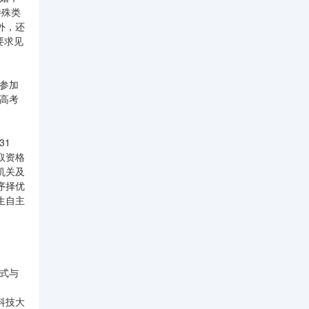
特殊类
外，还
要求见
参加
高考
31
取资格
机关及
序择优
生自主
式与
科技大