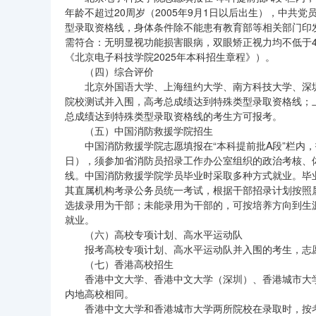
年龄不超过20周岁（2005年9月1日以后出生），中
型录取资格线，身体条件除不能患有教育部等相关部门印
需符合：无明显视功能损害眼病，双眼矫正视力均不低于4
《北京电子科技学院2025年本科招生章程》）。
（四）综合评价
北京外国语大学、上海纽约大学、南方科技大学、深圳
院校测试并入围，高考总成绩达到特殊类型录取资格线；上
总成绩达到特殊类型录取资格线的考生方可报考。
（五）中国消防救援学院招生
中国消防救援学院志愿填报在“本科提前批A段”栏内，
日），须参加省消防员招录工作办公室组织的政治考核、
线。中国消防救援学院学员毕业时采取多种方式就业。毕
其直属机构考录公务员统一考试，根据干部招录计划按照
选拔录用为干部；未能录用为干部的，可按培养方向到生
就业。
（六）高校专项计划、高水平运动队
报考高校专项计划、高水平运动队并入围的考生，志愿
（七）香港高校招生
香港中文大学、香港中文大学（深圳）、香港城市大学
内地高校相同。
香港中文大学和香港城市大学两所院校在录取时，按