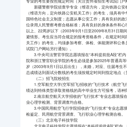
专业的考生要按照规定时间（关注贵州省招生考试院门户
新疆警察学院侦查学专业（维语方向，定向铁路公安机
（维语方向，定向铁路公安机关工作）的考生，须具有中
国特色社会主义制度；志愿从事公安工作；具有良好的政
位录用人民警察考察合格标准；具有良好的身体条件和心
以上、22周岁以下（2003年9月1日至2009年8月3
避情形。考生应当符合规定的报考资格条件，在规定时间
关工作）的考生，均须参加考察、体检、体能测评和公务
试院门户网站另行通知）。
3.中央司法警官学院志愿填报在“本科提前批A段”栏
院和浙江警官职业学院的考生必须是参加2025年普通高
岁（2003年9月1日以后出生），未婚，对应、往届考
总成绩达到面试分数线的考生须按规定时间到指定地点（
（二）招飞院校招生
1.空军航空大学(空军招飞)招收的“飞行技术（航空
绩达到特殊类型录取资格线的高中毕业生方可报考，语种
2.南京航空航天大学招收的“飞行技术”专业志愿填报
业心理学检测、背景调查均合格。
3.中国民用航空飞行学院招收的“飞行技术”专业志愿
检鉴定、民用航空背景调查、飞行职业心理学检测合格。
（三）北京电子科技学院
北京电子科技学院志愿填报在“本科提前批A段”栏内