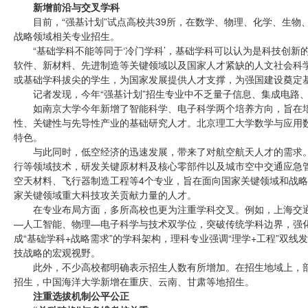
新增前沿与交叉学科
目前，“强基计划”试点高校共39所，在数学、物理、化学、生
战略领域相关专业招生。
“基础学科不能等同于‘冷门学科’，基础学科可以认为是科技创新
软件、新材料、先进制造等关键领域以及国家人才紧缺的人文社会科
或基础学科拔尖的学生，为国家发展提供人才支撑，为强国建设奠定
记者发现，今年“强基计划”招生专业中不乏量子信息、集成电路
如南京大学今年新增了智能科学、电子科学两个培养方向，旨在
性、关键性与先导性产业的基础研究人才。北京理工大学数学与应用数
特色。
与此同时，低空经济的迅速发展，带来了对航空航天人才的需求
行等领域技术，研发关键原材料及核心零部件以及城市空中交通应急
空天材料、飞行器制造工程等4个专业，旨在面向国家关键领域和战
家关键领域重大科技攻关贡献力量的人才。
在专业布局方面，多所高校也更为注重学科交叉。例如，上海交
—人工智能、物理—电子科学与技术双学位，突破传统学科边界，强化
成“基础学科+战略需求”的学科架构，理科专业强调“理学+工程”双
技战略的宏观视野。
此外，不少高校都明确表示招生人数有所增加。在招生地域上，
招生，中国海洋大学新增在重庆、云南、甘肃等地招生。
注重选拔机制公平公正