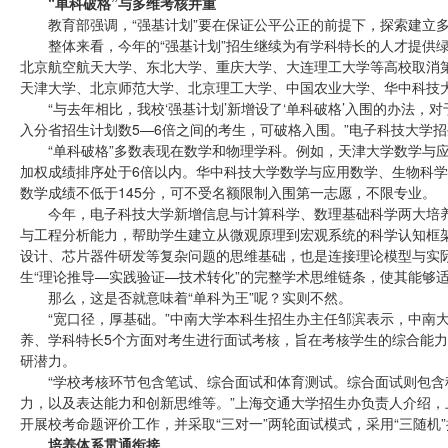
“单科破格”与多维考核并重
教育部强调，“强基计划”要在保证公平公正的前提下，探索建立
整体来看，今年的“强基计划”招生继续为有学科特长的人才提供
北京航空航天大学、东北大学、重庆大学、大连理工大学等高校取消
天津大学、北京师范大学、北京理工大学、中国农业大学、华中科技大
“与去年相比，我校‘强基计划’新增设了‘单科破格’入围的办法
入分省招生计划数5—6倍之间的考生，可破格入围。”电子科技大学
“单科破格”多数表现在数学和物理学科。例如，天津大学数学与
加权成绩排序处于6倍以内。华中科技大学数学与应用数学、生物科学
数学成绩不低于145分，可不受名额限制入围第一志愿，不限专业。
今年，电子科技大学新增信息与计算科学、数理基础科学两大培养
与工程分析能力，帮助学生建立从微观原理到宏观系统的科学认知框
设计、芯片器件研发等复杂问题的思维基础，也是连接理论模型与实
生“理论推导—实践验证—技术转化”的完整学术思维链条，使其能够
那么，这是否就意味着“单科为王”呢？实则不然。
“宽口径，厚基础。”中南大学本科生招生办主任邹滨表示，中南
养、学科特长5个方面对考生进行面试考核，旨在考核学生的综合能
研潜力。
“学校考核环节包含笔试、综合面试和体育测试。综合面试则包
力，以及表达能力和创新思维等。”上海交通大学招生办负责人介绍
开展校考命题评价工作，并采取“三对一”两轮面试模式，采用“三随机
培养体系贯通衔接