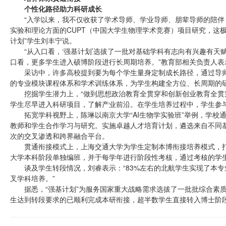
个性化路径助力科研成长
“入学以来，我不仅收获了学术导师、学业导师、朋辈导师的陪
实验和理论方面的CUPT（中国大学生物理学术竞赛）项目研究，这极
计划”学生刘丰宁说。
“从入口看，‘强基计划’选拔了一批对基础学科有志向有兴趣有
口看，更多学生进入硕博阶段进行长周期培养。”教育部相关负责人表
采访中，许多高校提到要为每个学生量身定制成长路径，通过导
的专业模块课程体系和学术训练体系，为学生构建全方位、长周期的
挖掘学生潜力上，“做到思想政治教育全贯穿和创新创业教育全贯
学生尽早进入科研项目，了解产业前沿。在学生培养过程中，学生参与
拓宽学科视野上，陈琳以南京大学“AI生物学实验班”举例，学
教师和学生合作学习与研究。实施卓越人才培育计划，遴选来自不同
次的交叉渗透和跨界融合平台。
贯通衔接模式上，上海交通大学为学生定制本博衔接培养模式，打
大学本科阶段单独编班，并于每学年进行阶段性考核，通过考核的学
谈及学生转段情况，刘睿表示：“83%左右的北航学生实现了本
叉学科培养。”
据悉，“强基计划”为服务国家重大战略需求选拔了一批批综合素质优
生达到转段要求的已顺利完成本研衔接，超半数学生直接转入博士阶