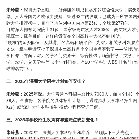
朱玲燕：
深圳大学是唯一一所伴随深圳成长起来的综合性大学，肩负
华、人大等国内名校倾力援建，经过42年的发展，已成为一所在国内
际大学排行榜中，目前平均位列中国内地第25位，全球第277位。
目前深大拥有两院院士21位，国家级高层次人才239位，高层次人
院院士，截至目前，这样的设置在全国高校中大概不到10所。
“硬核”的师资队伍，及其背后的高端科研平台，为深大相关学科发展
团队，牵头申请获批了深圳本土高校首个全国重点实验室——“射频异
学科专业方面，深大的学科门类齐全、综合性强，涵盖哲学、文学、
学、农学、交叉学科等13个学科门类。有20个学科进入ESI排名前1
球排名前1‰。
二、2025年深圳大学招生计划如何安排？
朱玲燕：
2025年深圳大学普通本科招生总计划7060人，面向全国3
88人。各省份、各学院的具体招生计划，可通过深圳大学本科招生网（https:/
kzs）或“深圳大学本科招生”微信小程序查询了解。
三、2025年学校招生政策有哪些亮点或新变化？
朱玲燕：
2025年，深圳大学本科招生和培养上呈现以下三大亮点：
战略引领：
服务国家与大湾区发展核心需求。专业招生计划分配紧密对接