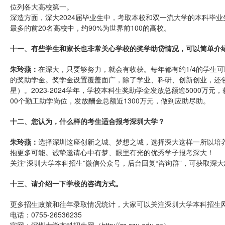
位列各大高校第一。
深造方面，深大2024届毕业生中，考取本校和双一流大学的本科毕业
最多的前20名高校中，约90%为世界前100的高校。
十一、有些学生和家长也非常关心学校的奖学助贷情况，可以简单介
朱玲燕：
在深大，只要够努力，就会有收获。每年都有约1/4的学生
的奖助学金。奖学金设置覆盖面广，除了学业、科研、创新创业，还包
星）。2023-2024学年，学校本科生奖助学金发放总额逾5000万
00个勤工助学岗位，发放酬金总额近1300万元，做到应助尽助。
十二、您认为，什么样的考生适合报考深圳大学？
朱玲燕：
选择深圳这座创新之城、梦想之城，选择深大这样一所以培
抱更多可能。诚挚邀请心中有梦、眼里有光的优秀学子报考深大！
关注“深圳大学本科招生”微信公众号，后台回复“咨询群”，可获取深大
十三、请介绍一下学校的咨询方式。
更多招生政策和往年录取情况统计，大家可以关注深圳大学本科招生
电话：0755-26536235