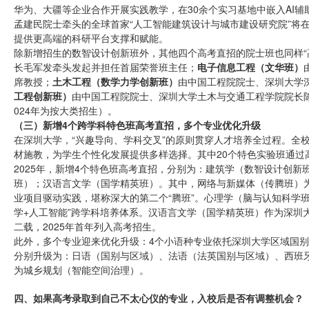
华为、大疆等企业合作开展实践教学，在30余个实习基地中嵌入AI
孟建民院士牵头的全球首家“人工智能建筑设计与城市建设研究院”将
提供更高端的科研平台支撑和赋能。
除新增招生的数智设计创新班外，其他四个高考直招的院士班也同样“
长毛军发牵头发起并担任首届荣誉班主任；
电子信息工程（文华班）
席教授；
土木工程（数学力学创新班）
由中国工程院院士、深圳大学
工程创新班）
由中国工程院院士、深圳大学土木与交通工程学院院长陈
024年为按大类招生）。
（三）新增4个跨学科特色班高考直招，多个专业优化升级
在深圳大学，“兴趣导向、学科交叉”的原则贯穿人才培养全过程。全校
材施教，为学生个性化发展提供多样选择。其中20个特色实验班通过
2025年，新增4个特色班高考直招，分别为：建筑学（数智设计创
班）；汉语言文学（国学精英班）。其中，网络与新媒体（传腾班）为
业项目驱动实践，堪称深大的第二个“腾班”。心理学（脑与认知科学班
学+人工智能”跨学科培养体系。汉语言文学（国学精英班）作为深圳
二载，2025年首年列入高考招生。
此外，多个专业迎来优化升级：4个小语种专业依托深圳大学区域国别与
分别升级为：日语（国别与区域）、法语（法英国别与区域）、西班
为城乡规划（智能空间治理）。
四、如果高考录取到自己不太心仪的专业，入校后是否有调整机会？