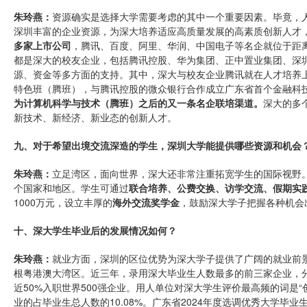
朱玲燕：
资源确实是选择大学需要考虑的其中一个重要因素。毕竟，
深圳丰富的企业资源，为深大培养适应高质量发展的高素质创新人才
多家上市公司
，腾讯、百度、阿里、华润、中国电子等名企就位于距离
都是深大的校友企业，包括腾讯控股、华为集团、正中置业集团、深
源、资金等多方面的支持。其中，深大与校友企业腾讯就在人才培养
特色班（腾班），与腾讯控股的微众银行合作成立广东省首个金融科
为计算机科学与技术（腾班）之后的又一条名企联培渠道。
深大的多
新技术、新经济、新业态的创新人才。
九、对于希望出境交流深造的学生，深圳大学能提供哪些资源和机会
朱玲燕：
立足湾区，面向世界，深大还非常注重拓宽学生的国际视野。
个国家和地区。学生可通过
联合培养、公费交换、访学交流、假期实
1000万元，设立丰厚的
海外交流奖学金
，鼓励深大学子把握各种机会
十、深大学生毕业后的发展情况如何？
朱玲燕：
就业方面，深圳的区位优势为深大学子提供了广阔的就业前景
根粤港澳大湾区。近三年，录用深大毕业生人数最多的前三家企业，
近50%入职世界500强企业。用人单位对深大学生评价最高频的词是“创
业的占毕业生总人数的10.08%。广东省2024年度选调优秀大学