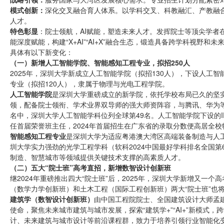
模式创新：
深化交叉融合育人体系。以学科交叉、科教融汇、产教融
人才。
特色彰显
：院士领航，AI赋能，塑造未来人才。发挥院士等顶尖学者
能深度赋能，构建“X+AI”“AI+X”融合生态，锻造具备跨学科视野和
具体有以下新变化：
（一）新增人工智能学院、智能感知工程专业，拟招250人
2025年，深圳大学新成立人工智能学院（拟招130人），下设人工智
专业（拟招120人），隶属于物理与光电工程学院。
人工智能学院
是深圳大学重磅成立的新学院，依托学校布局已久的坚实学科
领，配备院士领衔、学术业界双导师的强大师资阵容，与腾讯、华为等名
名中，深圳大学人工智能学科位列全球第49名。人工智能学院下设的
任首届荣誉班主任，2024年首届招生在广东省的录取分数便高居全
智能感知工程专业
是深圳大学为适应粤港澳大湾区高端装备制造与人
圳大学实力强劲的光学工程学科（软科2024中国最好学科排名全国
制造、智慧城市等领域提供关键技术支撑的高素质人才。
（二）五大“院士班”高考直招，新增数智设计创新班
继2024年重磅推出四大“院士班”后，2025年，深圳大学新增又一
（数学力学创新班）和土木工程（国际工程创新班）两大“院士班”也
建筑学（数智设计创新班）
由中国工程院院士、全国建筑设计大师孟建
使命，聚焦未来城市建筑与城市发展，探索“建筑学+”“AI+”新模式
计、未来建筑与城市设计等前沿课程群，致力于培养引领行业智能化