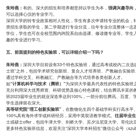
朱玲燕：
有的。深大的招生和培养都坚持以学生为本，
强调兴趣导向
可以选择心仪的专业学习。
深圳大学的转专业政策相对人性化，学生有多次申请转专业的机会，转
类招生录取的学生，第二学期进行专业分流，往年专业分流整体一志愿
学位，学生也可在全校范围内跨院系自由选课、修读微专业等。学生
趣的专业进行学习。
五、前面提到的特色实验班，可以详细介绍一下吗？
朱玲燕：
深圳大学目前设有33个特色实验班，通过高考或校内二次选
士班”之外，包括学术研究创新班、复合人才培养班、产教融合实验
通过学科交叉、科教融汇、产教融合等方式培养各类创新人才。
如
“计算机科学与技术（腾班）”
为深圳大学最具代表性的特色实验班
充分利用深大优秀师资、科研优势及核心特色课程，结合腾讯丰富的教
班2023届毕业生的就业深造率达到100%，一部分前往腾讯、百度
学生选择留在深大。
高等研究院“理工创新实验班”
，在数物化生四个基础学科实行高水平
100%具有海外求学或科研经历，采用中英双语教学模式。
往届毕业生
士或硕士offer，包括牛津大学、剑桥大学、宾夕法尼亚大学、哥伦
更多特色实验班信息，欢迎关注“深圳大学本科招生”微信公众号（szub