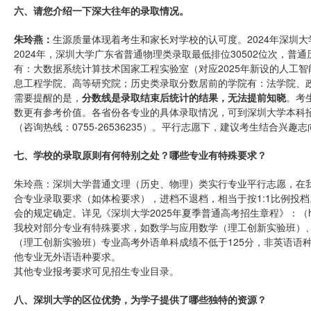
六、请您介绍一下深大往年的录取情况。
朱玲燕：
生源质量体现着考生和家长对学校的认可度。2024年深圳
2024年，深圳大学广东省普通物理类录取最低排位30502位次，普
有：大数据系统计算技术国家工程实验室（对应2025年新设的人工
息工程学院、高等研究院；历史类录取分数居前的学院有：法学院、
需要提醒的是，
分数线是录取结束后统计的结果，无法提前知晓
。考
数更有参考价值。各省份各专业的具体录取情况，可到深圳大学本科招生网（ht
（咨询热线：0755-26536235）。平行志愿下，建议考生结合兴趣
七、学校的录取原则有何特别之处？哪些专业有特殊要求？
朱玲燕：深圳大学普通文理（历史、物理）类实行专业平行志愿，在
合专业录取要求（如体检要求），进档不退档，相当于按1:1比例投
会的规定确定。详见《深圳大学2025年夏季普通高考招生章程》：（https://zs.s
我校对部分专业有特殊要求，如数学与应用数学（理工创新实验班）
（理工创新实验班）专业高考外语单科成绩不低于125分，非英语语
他专业无外语语种要求。
其他专业报考要求可见招生专业目录。
八、深圳大学的区位优势，为学子提供了哪些独特的资源？