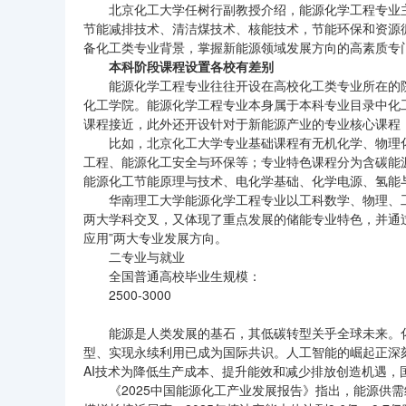
北京化工大学任树行副教授介绍，能源化学工程专业
节能减排技术、清洁煤技术、核能技术，节能环保和资源
备化工类专业背景，掌握新能源领域发展方向的高素质专
本科阶段课程设置各校有差别
能源化学工程专业往往开设在高校化工类专业所在的
化工学院。能源化学工程专业本身属于本科专业目录中化
课程接近，此外还开设针对于新能源产业的专业核心课程
比如，北京化工大学专业基础课程有无机化学、物理
工程、能源化工安全与环保等；专业特色课程分为含碳能
能源化工节能原理与技术、电化学基础、化学电源、氢能
华南理工大学能源化学工程专业以工科数学、物理、
两大学科交叉，又体现了重点发展的储能专业特色，并通过
应用”两大专业发展方向。
二专业与就业
全国普通高校毕业生规模：
2500-3000
能源是人类发展的基石，其低碳转型关乎全球未来。
型、实现永续利用已成为国际共识。人工智能的崛起正深
AI技术为降低生产成本、提升能效和减少排放创造机遇，
《2025中国能源化工产业发展报告》指出，能源供