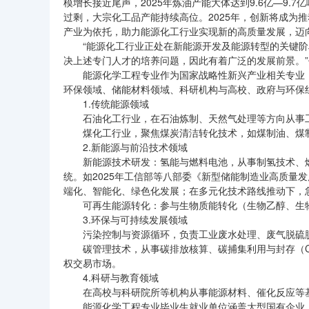
模增长接近尾声，2025年炼油产能大体达到9.6亿—9
过剩，大宗化工品产能持续高位。2025年，创新将成为
产业为依托，助力能源化工行业实现新的高质量发展，迈
“能源化工行业正处在新能源开发及能源转型的关键
决上述专门人才的培养问题，因此有着广泛的发展前景。
能源化学工程专业作为国家战略性新兴产业相关专业
环保领域、储能材料领域、科研机构与高校、政府与环保
1.传统能源领域
石油化工行业，在石油炼制、天然气处理等方向从事
煤化工行业，聚焦煤炭清洁转化技术，如煤制油、煤
2.新能源与前沿技术领域
新能源技术研发：氢能与燃料电池，从事制氢技术、
统。如2025年工信部等八部委《新型储能制造业高质量
端化、智能化、绿色化发展；在多元化技术路线推动下，
可再生能源转化：参与生物质能转化（生物乙醇、生
3.环保与可持续发展领域
污染控制与资源循环，负责工业废水处理、废气脱硫
碳管理技术，从事碳排放核算、碳捕集利用与封存（
权交易市场。
4.科研与教育领域
在高校与科研院所等机构从事能源材料、催化反应等
能源化学工程专业毕业生就业单位涵盖大型国有企业