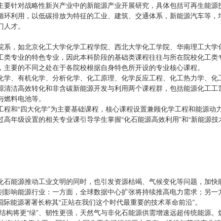
主要针对战略性新兴产业中的新能源产业开展研究，具体包括可再生能源
循环利用，以低碳排放为特征的工业、建筑、交通体系，新能源汽车等，
门人才。
院系，如北京化工大学化学工程学院、西北大学化工学院、华南理工大学
工类专业的特色专业，因此本科阶段的基础类课程往往与所在院校化工类
，主要的不同之处在于各院校根据自身特色所开设的专业核心课程。
化学、有机化学、分析化学、化工原理、化学反应工程、化工热力学、化
源清洁高效转化和非含碳新能源开发与利用两个课程群，包括能源化工工
与燃料电池等。
工程和“四大化学”为主要基础课程，核心课程设置兼顾化学工程和能源动
高年级设置的相关专业课引导学生掌握“化石能源高效利用”和“新能源技
化石能源推动工业文明的同时，也引发资源枯竭、气候变化等问题，加快
刻影响能源行业：一方面，全球数据中心扩张将持续推高电力需求；另一
国际能源署署长称其“正站在我们这个时代最重要的技术革命前沿”。
需结构将更“绿”、韧性更强，天然气与非化石能源供需增速远超传统能源。