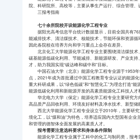
院、科研院所、高校等，主要从事生产运行、综合管理、
三报考指南
七十余所院校开设能源化学工程专业
据阳光高考信息平台统计数据显示，目前全国共有7
能减排技术、清洁煤技术、核能技术，节能环保和资源循
因此各院校在培养方向和学习重点上会存在差异。
北京化工大学能源化学工程专业主要围绕清洁煤技术
碳基能源低碳化利用、节能减排、新能源研发、产业支持
才，助力我国实现“碳达峰和碳中和”目标。
中国石油大学（北京）能源化学工程专业源于1953年
点，2021年成为首批通过中国工程教育专业认证的能源
重大科研成果，以“绿色低碳”和“智慧化工”为理念打造“
能源低碳化利用和新能源开发的高素质能源化工科技人才
华北电力大学（保定）能源化学工程专业主要研究方
高品质产品回收利用、环境友好材料及净水技术、新型储
西北大学能源化学工程专业设立于2010年，主要研
境化工，以“煤和油”为特色，培养适应国内大型国有企
和管理的德智体全面发展的高素质人才。
报考需要注意选科要求和身体条件限制
能源化学工程专业属于工科中的化工与制药类，报考