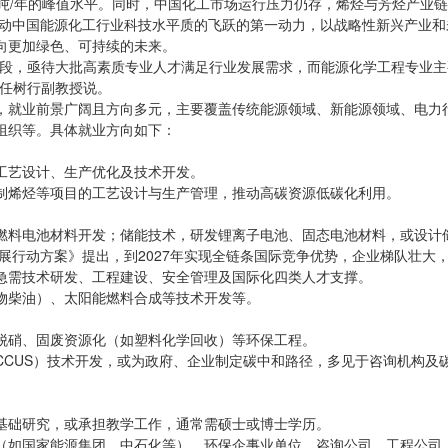
.7亿吨/年的峰值水平。同时，中国化工市场运行压力仍存，烯烃与芳烃产业
推动中国能源化工行业科技水平质的飞跃的第一动力，以战略性新兴产业和
向更加绿色、可持续的未来。
阶段，亟待大批高素质专业人才满足行业发展需求，而能源化学工程专业主
”任树行副教授说。
，就业前景广阔且方向多元，主要覆盖传统能源领域、新能源领域、电力
组织等。具体就业方向如下：
工艺设计、生产优化及技术开发。
制烯烃等项目的工艺设计与生产管理，推动高碳资源低碳化利用。
燃料电池材料开发；储能技术，研发锂离子电池、固态电池材料，或设计
发展行动方案》提出，到2027年实现全链条国际竞争优势，企业梯队壮大
急需技术研发、工程建设、安全管理及国际化四类人才支撑。
物柴油）、太阳能燃料合成等技术开发等。
脱硝、固废资源化（如塑料化学回收）等环保工程。
CCUS）技术开发，或为政府、企业制定碳中和路径，多见于咨询机构及
基础研究，或承担教学工作，通常需硕士或博士学历。
（如国家能源集团、中石化等）、环保企事业单位、咨询公司、工程公司