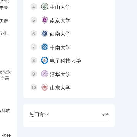
链产能
中山大学
4
未来
南京大学
5
要解
西南大学
行业、
6
中南大学
7
电子科技大学
8
储能系
清华大学
9
，向高
山东大学
10
碳排放
热门专业
本科
专科
、设计