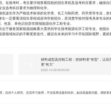
同。在报考时，考生要仔细查看院校的招生章程及选考科目要求，确保自
专业选考科目要求为物理和化学。
颜色波长作为严格技术标准的化学类、化工与制药类、药学类等专业，患
考生一定要看清招生章程或咨询学校招办，弄清楚学校对报考具体专业的
色弱、色盲、单色识别异常限报能源化学工程专业。
有志于服务国家能源战略重大需求的学生报考能源化学工程专业。他指出
能源领域知识的不断更新迭代，建议在未来的学习中开拓国际视野，紧抓
材料成型及控制工程：把材料变“有型”，让应
更“有力”
下一篇
2025-10-29 00:00:00
理，仅供个人研究、交流学习使用，不涉及商业盈利目的，如涉及版权问题，请联系