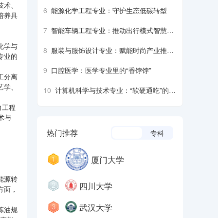
脑”
技术、
6
能源化学工程专业：守护生态低碳转型
培养具
7
智能车辆工程专业：推动出行模式智慧革
新
化学与
8
服装与服饰设计专业：赋能时尚产业推动
专业的
大众审美升级
9
口腔医学：医学专业里的“香饽饽”
工分离
艺学、
10
计算机科学与技术专业：“软硬通吃”的核
心学科
力工程
术与
热门推荐
本科
专科
厦门大学
能源转
四川大学
方面，
武汉大学
炼油规