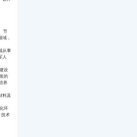
、节
领域，
域从事
军人
业建设
发的
培养
材料及
化环
、技术
。