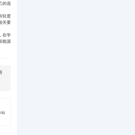
己的选
有轻度
相关要
，在学
新能源
用
本站