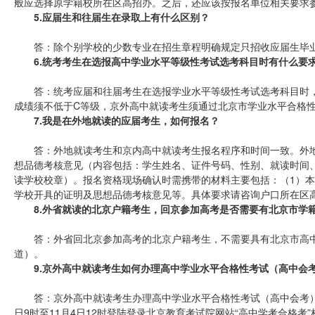
般应选择原学籍校所在区高招办。之后，还应该按报名单位相关要求
5.应届生和往届生在录取上有什么区别？
答：除个别学校的少数专业在招生章程明确规定只招收应届生毕
6.统考考生在选报高中学业水平等级性考试选考科目时有什么要
答：统考应届和往届考生在选报学业水平等级性考试选考科目时，
成绩须不低于C等级，京外高中就读考生须通过北京市学业水平合格
7.我是在外地就读的应届考生，如何报名？
答：外地就读考生和京内高中就读考生报名程序和时间一致。外
想品德考核意见（内容包括：学生姓名、证件号码、性别、就读时间、
读学校校章）。报名资格现场确认时需携带的材料主要包括：（1）本
学校开具的证明及思想品德考核意见等。具体要求请咨询户口所在区
8.外省就读的北京户籍考生，回京参加高考是否需要有北京市学
答：外省回北京参加高考的北京户籍考生，不需要具有北京市高
道）。
9.京外高中就读考生如何办理高中学业水平合格性考试（高中会
答：京外高中就读考生办理高中学业水平合格性考试（高中会考）成
日9时至11月4日12时登陆登录北京教育考试院网站“高中学考合格考