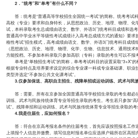
2．“统考”和“单考”有什么不同？
答：统考是“普通高等学校招生全国统一考试”的简称。统考考试
高校（专业）要求和自身特长，从思想政治、历史、地理、物理、化学
试，本科录取考生总成绩由语文、数学、外语3门统考科目成绩和选考
普通高中学业水平等级性考试成绩计入高考总成绩方式的通知》要求折
格性考试”招生模式，高考成绩由语文、数学、外语3门统考科目成绩
（思想政治、历史、地理、物理、化学、生物、信息技术、通用技术8
方能投档。不参加本科录取只参加高职（专科）录取的考生可以不报
单考是“单独招生考试”的简称，单考考试科目的设置采取“3+X”的
根据专业特点及培养要求设定的综合专业课一科或专业基础课、职业技
类型并选定“不参加公共文化课考试”。
3.仅参加保送、高职自主招生、残障单招或运动训练、武术与民
答：需要。所有在京参加全国普通高等学校招生录取的考生都必
训练、武术与民族传统体育专业等招生录取的考生。考生若只参加“高职
试”。残障单招和运动训练、武术与民族传统体育专业等招生录取的考
4.我是往届生，应如何报名？
答：符合在京高考报名条件的往届考生，首先应该按照报名工作
上填报个人信息并缴费。填写信息时报名单位应选择户籍所在区高招