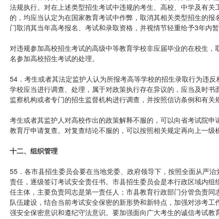
法规执行。对在上述类型招生考试中违规的考生、高校、中学及有关
的，均应当认定为在国家教育考试中作弊，取消其相关类型招生的报
门取消其当年高考报名、考试和录取资格，并视情节轻重给予3年内
对违规参加高校招生考试的高级中等教育学校非应届毕业的在校生，
名参加高校招生考试的处理。
54．考生或者其法定监护人认为所报考高等学校的招生录取行为违反
学校应当进行调查、处理，属于对政策执行存在异议的，应当及时书
监察机构或者专门的招生监督机构进行调查，并按照信访条例和有关
考生或者其监护人对高校作出的政策解释不服的，可以向省考试院申
教育厅申请复查。对复查结论不服的，可以按照相关规定再向上一级
十二、组织管理
55．各市县招生委员会要在当地党委、政府领导下，按照全面从严治
责任，逐级签订考试安全责任书。市县招生委员会是本行政区域内组
任主体，主要负责同志是第一责任人；市县教育行政部门分管负责同
队伍建设，结合当前考试安全保密的新形势和新特点，加强对涉考工
强安全保密意识和遵纪守法意识。要加强面向广大考生的诚信考试教