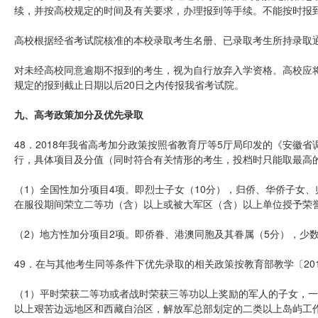
续，并按高校规定的时间及有关要求，办理报到等手续。不能按时报
高校根据经省考试院核准的本校录取考生名册、已录取考生所持录取
对未经高校同意逾期不报到的考生，视为自行放弃入学资格。高校应
规定的报到截止日期以后20日之内传报我省考试院。
九、高考政策加分及优先录取
48．2018年我省高考加分政策按照省教育厅等5厅局印发的《安徽省
行，具体项目及分值（同时符合有关情形的考生，投档时只能取最高
（1）全国性加分项目4项。即烈士子女（10分），归侨、华侨子女、
在服役期间荣立二等功（含）以上或被大军区（含）以上单位授予荣誉
（2）地方性加分项目2项。即侨眷、港澳同胞及其眷属（5分），少
49．在与其他考生同等条件下优先录取的相关政策按教育部教学〔20
（1）平时荣获二等功或者战时荣获三等功以上奖励的军人的子女，
以上艰苦边远地区和西藏自治区，解放军总部划定的二类以上岛屿工作