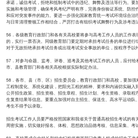
承诺，诚信考试，拒绝和抵制考试中的违纪、舞弊及违法等行为。要
实施和考场管理，确保考风考纪严明有序，完善身份验证系统、防控
和应对突发事件的能力。要进一步强化国家教育统一考试环境综合治
与日常清理整顿工作相结合，严厉打击有组织考试舞弊行为及涉考违
56．各级教育行政部门和各有关高校要将参与高考工作人员的工作表
的，实行一票否决。同级教育部门要定期对承担考试任务的单位进行
对于无故拒绝承担考试任务或出现考试安全事故的单位，按程序予以
57．对参与命题、监考、评卷、巡考及其他考试工作的人员，应付给
市、县教育部门和各相关高校根据实际制定办法。
58．各市、县（市、区）招生委员会，教育行政部门和高校，要加强
工程制度化、系统化建设，把阳光工程的精神、要求和内涵切实融入到
公开招生政策、招生资格、招生章程、招生计划、考生资格、录取程
生复查结果等信息。要重点加强对自主招生、保送生、高水平运动队
考生不得予以录取。
招生考试工作人员要严格按照国家和我省关于普通高校招生考试的有
周密实施，切实做好报名、体检、思想政治品德考核、信息采集、考