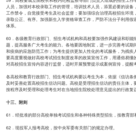
59．高校要成立由校长和校内纪检监察等部门负责人组成的招生工作
人员，加强对本校录取工作的管理，培训技术人员，添置必要的设备，保
工作禁令，自觉接受考生及社会监督；要加强综合治理高校招生环境
录取公正、有序。加强新生入学资格审查工作，严防不法分子利用假
体系。
60．各级教育行政部门、招生考试机构和高校要加强作风建设和职能
题，提高服务广大考生的能力。各地要因地制宜，进一步完善考试期
和疫病的应急防范工作；为考生提供更加人性化的考试服务，为残疾
要高度重视做好高校考试招生制度改革的政策宣传工作，用通俗易懂
对高校招生宣传内容进行监督，适时开展预警提示或案例宣传，提醒
各高校和教育行政部门、招生考试机构要以考生为本，依据《信访条例
及时妥善处置高校招生信访问题。高校是受理招生信访的责任主体，
按程序及时受理和处理考生对在当地招生院校处理意见提出的行政复
十三、附则
61．经批准的部分高校单独考试招生和各种特殊类型招生，按教育部
62．现役军人报考高校，按中央军委有关部门的规定办理。