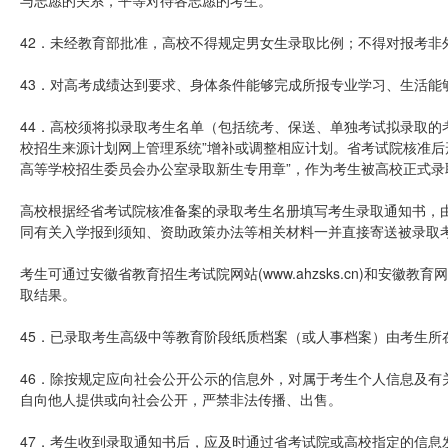
与志愿的关系，平等对待各志愿的考生。
42．未经教育部批准，高校不得规定男女生录取比例；不得对报考非
43．对高考成绩达到要求、身体条件能够完成所报专业学习、生活能
44．高校须将拟录取考生名单（包括统考、保送、单独考试拟录取的
校招生来源计划网上管理系统”增补或调整相应计划。省考试院核准后
高等学校招生委员会办公室录取新生专用章”，作为考生被高校正式录
高校根据经省考试院核准备案的录取考生名册填写考生录取通知书，
同有关入学报到须知、资助政策办法等相关材料一并直接寄送被录取
考生可通过安徽省教育招生考试院网站(www.ahzsks.cn)和安徽教育网
取结果。
45．已录取考生高级中等教育阶段纸质档案（或人事档案）由考生所
46．除按规定应向社会公开公示的信息外，对属于考生个人信息及有
自向他人提供或向社会公开，严禁非法传播、出售。
47．考生收到录取通知书后，应及时通过省考试院或高校指定的信息