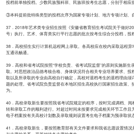
投档前单独投档。少数民族预科班、民族班按考生志愿，分别于相应
③本科提前批特殊类型的投档次序为国家专项计划、地方专项计划、
37．2018年艺术类专业招生按照《安徽省教育招生考试院关于做好20
号）执行。艺术、体育类实行平行志愿的批次按考生综合分投档，投
38．高校招生实行计算机远程网上录取。各高校应在校内采取远程异
互通讯畅通。
39．高校和省考试院按照“学校负责、省考试院监督”的原则实施新
取。对思想政治品德考核合格、身体状况符合相关专业培养要求、投
取以及所录取的专业由高校自行确定，高校对退档考生的退档理由须
题的处理。省考试院负责监督在本地区招生高校执行国家招生政策、
为。
40．高校录取新生要按照我省考试院规定的程序，按时完成调档、阅
转和录取工作的顺利进行。对超过时间未按要求完成相关环节工作且
电子档案按有关高校计划数及录取规则设置考生电子档案为预录取状
41．高校录取新生，要按照教育部有关文件要求和我省志愿设置情况