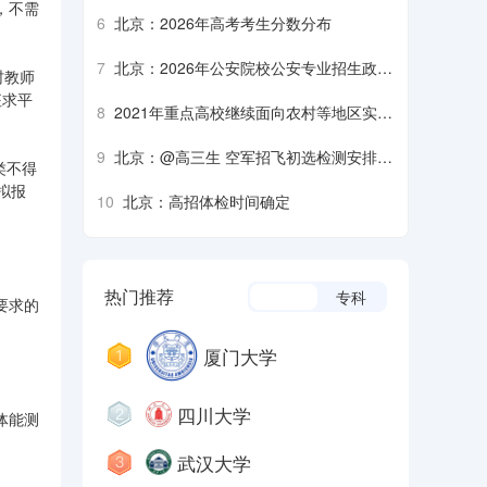
生军检注意事项
，不需
6
北京：2026年高考考生分数分布
7
北京：2026年公安院校公安专业招生政治
村教师
考察、面试、体检、体能测评须知
征求平
8
2021年重点高校继续面向农村等地区实施
招生专项计划
9
北京：@高三生 空军招飞初选检测安排来
类不得
了
拟报
10
北京：高招体检时间确定
热门推荐
本科
专科
要求的
厦门大学
四川大学
体能测
武汉大学