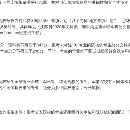
令卡网上填报征求平行志愿，并对自己所填报信息的准确性和安全性负责
高校招收农村和贫困地区学生专项计划（以下简称“地方专项计划”）、乡
共6类计划，具体详见《江苏省2020年文科类、理科类提前录取本科批次
seea.cn浏览或下载）。
3分，理科类不得低于347分。报考未标注“★”专业的院校的考生总分文科
的考生总分不得低于288分。同时，考生的学业水平测试成绩须符合我省和
院校招生全省统一面试、军检等，结论合格的考生。军事院校有不同体检
的不同体检要求的专业，须分为多个院校志愿，分开填报。
校的招生条件；报考公安院校的考生还须经有关单位和院校组织的面试、