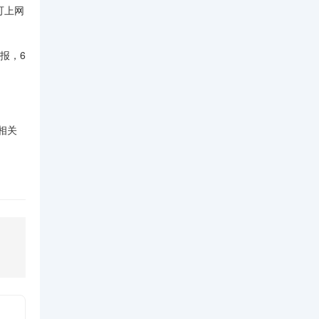
可上网
报，6
。
相关