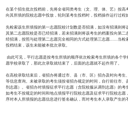
在某个招生批次投档前，先将全省同类考生（文、理、体、艺）按高
向其所填的院校志愿中投放，轮到某考生投档时，投档操作运行过程
先检索该生所填报的第一志愿院校计划数是否招满，如没有招满则将
其第二志愿院校是否已经招满，若未招满则将该考生的档案投向第二
经招满，按照与处理第二志愿完全相同的方式处理第三志愿……当检
投档结束，该生未能被本批次录取。
由此可见，平行志愿是按考生所填的顺序依次检索考生所填的各个学
愿学校录取了，那此次录取就结束了，后面的志愿就不起作用了。
在高校录取结束后，省招办将通过市、县（市、区）招办及时向考生
等信息查询。未被录取的考生须按省招办规定的时间，自行前往市、
剂志愿）。省招办对填报征求平行志愿（含院校服从调剂志愿）的考
如考生不按规定的时间和地点填报平行院校志愿及征求平行院校志愿
序对本人所填报的志愿信息进行签名确认，而对考生本人录取产生的