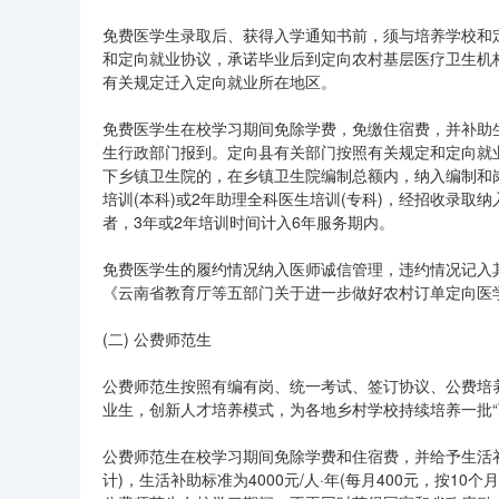
免费医学生录取后、获得入学通知书前，须与培养学校和
和定向就业协议，承诺毕业后到定向农村基层医疗卫生机
有关规定迁入定向就业所在地区。
免费医学生在校学习期间免除学费，免缴住宿费，并补助
生行政部门报到。定向县有关部门按照有关规定和定向就
下乡镇卫生院的，在乡镇卫生院编制总额内，纳入编制和
培训(本科)或2年助理全科医生培训(专科)，经招收录
者，3年或2年培训时间计入6年服务期内。
免费医学生的履约情况纳入医师诚信管理，违约情况记入
《云南省教育厅等五部门关于进一步做好农村订单定向医学生
(二) 公费师范生
公费师范生按照有编有岗、统一考试、签订协议、公费培
业生，创新人才培养模式，为各地乡村学校持续培养一批“
公费师范生在校学习期间免除学费和住宿费，并给予生活补助。
计)，生活补助标准为4000元/人·年(每月400元，按1