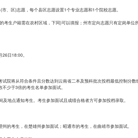
(市、区)志愿，每个县区志愿设置1个专业志愿和1个院校志愿。
生的考生户籍需在农村区域，下同)可以填报；州市定向志愿只有定岗单位
。
6日18:00。
考试院将从符合条件且分数达到云南省二本及预科批次投档最低控制分数
数不少于3倍的考生名单参加面试。
时间及地点通知考生。考生参加面试且成绩合格者方可参加投档录取。
理州的考生，在楚雄州参加面试；昭通市的考生，在曲靖市参加面试。