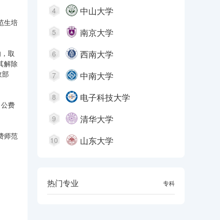
中山大学
4
范生培
南京大学
5
西南大学
的，取
6
其解除
政部
中南大学
7
电子科技大学
8
。公费
清华大学
9
费师范
山东大学
10
热门专业
本科
专科