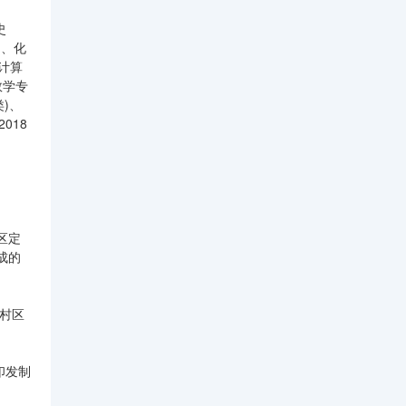
史
)、化
修计算
数学专
)、
018
区定
成的
村区
印发制