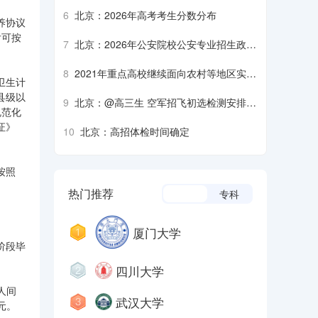
生军检注意事项
6
北京：2026年高考考生分数分布
养协议
后可按
7
北京：2026年公安院校公安专业招生政治
考察、面试、体检、体能测评须知
8
2021年重点高校继续面向农村等地区实施
卫生计
招生专项计划
县级以
9
北京：@高三生 空军招飞初选检测安排来
规范化
了
证》
10
北京：高招体检时间确定
按照
热门推荐
本科
专科
厦门大学
阶段毕
四川大学
人间
武汉大学
元。