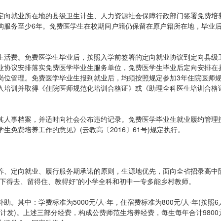
定向就业所在地的县级卫生计生、人力资源社会保障行政部门签署免费培
构服务至少6年。免费医学生在校期间户籍仍保留在原户籍所在地，毕业
生活费。免费医学生毕业后，按照入学前签署的定向就业协议到定向县级
业协议安排落实免费医学毕业生服务单位，免费医学生毕业后定向安排在
岗位管理。免费医学毕业生报到就业后，均须按照规定参加3年住院医师
取纳入培训并取得《住院医师规范化培训合格证》或《助理全科医生培训合格
其人事档案，并适时向社会公布违约记录。免费医学毕业生就业履约管理
免费培养工作的意见》(云教高〔2016〕61号)规定执行。
养、定向就业、履行服务期承诺的原则，生源地优先，面向全省招录高中
下得去、留得住、教得好”的小学全科和初中一专多能乡村教师。
其中：学费标准为5000元/人·年，住宿费标准为800元/人·年(按照6
0个月计发)。上述三部分经费，构成公费师范生培养经费，每生每年合计9800