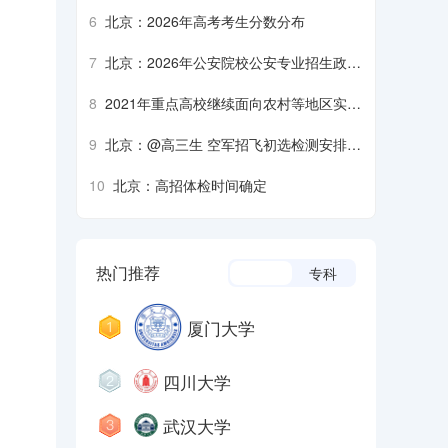
生军检注意事项
6
北京：2026年高考考生分数分布
7
北京：2026年公安院校公安专业招生政治
考察、面试、体检、体能测评须知
8
2021年重点高校继续面向农村等地区实施
招生专项计划
9
北京：@高三生 空军招飞初选检测安排来
了
10
北京：高招体检时间确定
热门推荐
本科
专科
厦门大学
四川大学
武汉大学