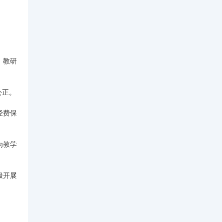
、教研
公正。
经费保
为教学
极开展