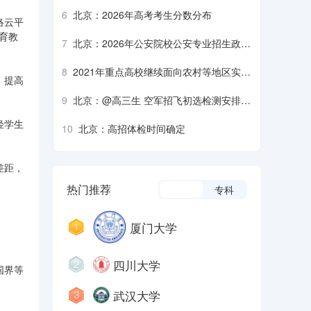
生军检注意事项
6
北京：2026年高考考生分数分布
络云平
教育教
7
北京：2026年公安院校公安专业招生政治
考察、面试、体检、体能测评须知
8
2021年重点高校继续面向农村等地区实施
，提高
招生专项计划
9
北京：@高三生 空军招飞初选检测安排来
了
轻学生
10
北京：高招体检时间确定
差距，
热门推荐
本科
专科
厦门大学
四川大学
国界等
武汉大学