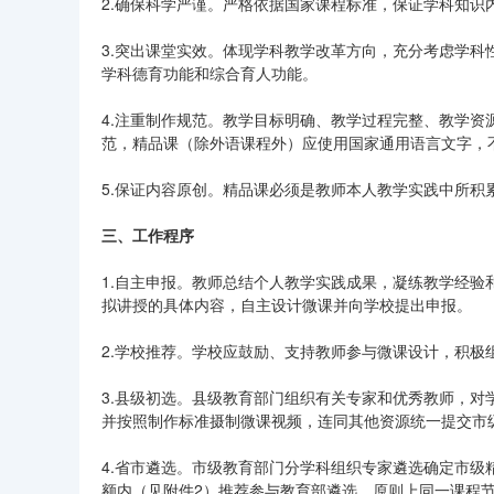
2.确保科学严谨。严格依据国家课程标准，保证学科知
3.突出课堂实效。体现学科教学改革方向，充分考虑学
学科德育功能和综合育人功能。
4.注重制作规范。教学目标明确、教学过程完整、教学资
范，精品课（除外语课程外）应使用国家通用语言文字，
5.保证内容原创。精品课必须是教师本人教学实践中所
三、工作程序
1.自主申报。教师总结个人教学实践成果，凝练教学经
拟讲授的具体内容，自主设计微课并向学校提出申报。
2.学校推荐。学校应鼓励、支持教师参与微课设计，积
3.县级初选。县级教育部门组织有关专家和优秀教师，
并按照制作标准摄制微课视频，连同其他资源统一提交市
4.省市遴选。市级教育部门分学科组织专家遴选确定市
额内（见附件2）推荐参与教育部遴选，原则上同一课程节