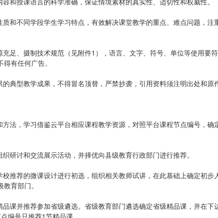
识内容和授课语言的科学准确，保证情境素材的真实性、适切性和权威性。
科性质和不同学段学生学习特点，有效解决课堂教学的重点、难点问题，注
源充足、摄制技术规范（见附件1），语言、文字、符号、单位等使用要
不得有任何广告。
积累的典型教学成果，不得冒名顶替，严禁抄袭，引用资料须注明出处和原
验和方法，学习借鉴云平台相应课程教学资源，对照平台课程节点编号，确
极组织研讨和交流展示活动，并择优向县级教育行政部门进行推荐。
对学校推荐的微课设计进行初选，组织相关教师试讲，在此基础上确定初步
级教育部门。
级精品课并推荐参加省级遴选。省级教育部门遴选确定省级精品课，并在下
点编号只推荐1节精品课。