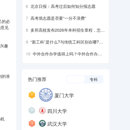
6
北京日报：高考过后如何知分报志愿
7
高考填志愿是否要“一分不浪费”
己的必
的意见
8
多所高校发布2026年本科招生章程，怎么
看？怎么用？
9
“新工科”是什么?与传统工科区别在哪?四
养兴趣
个方面核心分析
10
中外合作办学值得上吗？中外合作办学
优劣势具体分析
列的准
热门推荐
本科
专科
厦门大学
四川大学
的机
武汉大学