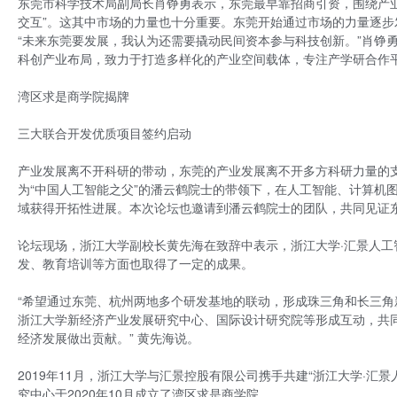
东莞市科学技术局副局长肖铮勇表示，东莞最早靠招商引资，围绕产
交互”。这其中市场的力量也十分重要。东莞开始通过市场的力量逐步
“未来东莞要发展，我认为还需要撬动民间资本参与科技创新。”肖铮
科创产业布局，致力于打造多样化的产业空间载体，专注产学研合作
湾区求是商学院揭牌
三大联合开发优质项目签约启动
产业发展离不开科研的带动，东莞的产业发展离不开多方科研力量的
为“中国人工智能之父”的潘云鹤院士的带领下，在人工智能、计算机图
域获得开拓性进展。本次论坛也邀请到潘云鹤院士的团队，共同见证
论坛现场，浙江大学副校长黄先海在致辞中表示，浙江大学·汇景人
发、教育培训等方面也取得了一定的成果。
“希望通过东莞、杭州两地多个研发基地的联动，形成珠三角和长三
浙江大学新经济产业发展研究中心、国际设计研究院等形成互动，共
经济发展做出贡献。” 黄先海说。
2019年11月，浙江大学与汇景控股有限公司携手共建“浙江大学·
究中心于2020年10月成立了湾区求是商学院。