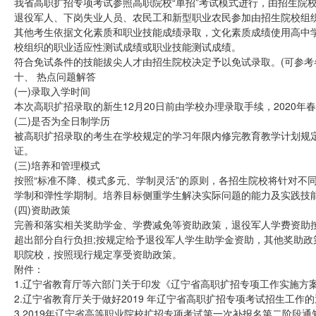
我省高职扩招专项考试参照高职院校“单招”考试模式进行，由招生院
退役军人、下岗失业人员、农民工和新型职业农民参加由招生院校组
其他考生依据文化素质和职业技能成绩录取，文化素质成绩使用高中
校组织的职业适应性测试成绩或职业技能测试成绩。
符合免试条件的技能拔尖人才由招生院校决定予以免试录取。(可参考
十、 热点问题解答
(一)录取入学时间
本次高职扩招录取的新生12月20日前由学校办理录取手续，2020年
(二)是否为全日制学历
被高职扩招录取的考生在学校规定的学习年限内修完教育教学计划规
证。
(三)培养和管理模式
按照“标准不降、模式多元、学制灵活”的原则，各招生院校将针对不
学制和弹性学期制。培养目标侧重学生解决实际问题的能力及实践技
(四)资助政策
完善和落实相关奖助学金、学费减免等资助政策，退役军人学费资助按
超出部分自行负担;按规定给予退役军人学生助学金资助，其他奖助
职院校，按照现行规定享受资助政策。
附件：
1.辽宁省教育厅等六部门关于印发《辽宁省高职扩招专项工作实施方案》
2.辽宁省教育厅关于做好2019 年辽宁省高职扩招专项考试招生工作
3.2019年辽宁省高等职业院校扩招专项考试第一次补报名第二阶段通