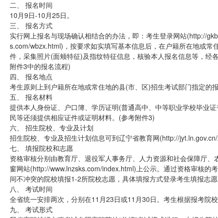
二、 报名时间
10月9日-10月25日。
三、 报名方式
实行网上报名与现场确认相结合的办法，即：考生登录网站(http://gkbm.lnz
s.com/wbzx.html)，按要求如实填写基本信息后，在户籍所
件，采集照片(面颊特征)及指纹特征信息，核验本人报名信息等，经
附件3中的报名流程)
四、 报名地点
考生原则上到户籍所在地或常住地的县(市、区)招生考试部门指定的
五、 报名材料
提供本人身份证、户口簿、学历证明(普通高中、中等职业学校毕业证
民等还须提供相应证件或证明材料。(参考附件3)
六、 招生院校、专业及计划
招生院校、专业及招生计划信息可到辽宁省教育网(http://jyt.ln.gov.cn/zwg
七、 填报院校和志愿
资格审核分别由教育厅、退役军人事务厅、人力资源和社会保障厅、
窗网站(http://www.lnzsks.com/index.html)上公示。
间不冲突的院校填报1-2所院校志愿，具体填报方式登录考生填报志愿
八、 考试时间
全省统一安排两次，分别在11月23日或11月30日。考生根据报考院
九、 考试形式