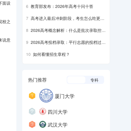
下面设
6
教育部发布：2026年高考十问十答
7
高考进入最后冲刺阶段，考生怎么吃更营
院校之
养、安全？
8
2026高考概念解析：什么是批次录取控制
分数线？什么是平行志愿……
来说意
9
2026高考投档录取：平行志愿的投档过程
是什么样的？什么是降分征集志愿……
10
如何看懂招生章程？
热门推荐
本科
专科
厦门大学
四川大学
武汉大学