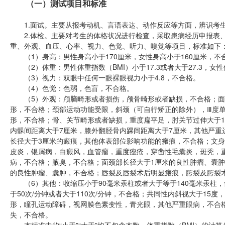
（一）测试项目和标准
1.面试。主要从报考动机、言语表达、动作反应等方面，辨识考生
2.体检。主要对考生的体格状况进行检查，采取患病经历申报表、
重、外观、血压、心率、视力、色觉、听力、嗅觉等项目，标准如下
（1）身高：男性身高小于170厘米，女性身高小于160厘米，不
（2）体重：男性体重指数（BMI）小于17.3或者大于27.3，女性体
（3）视力：双眼中任何一眼裸眼视力小于4.8，不合格。
（4）色觉：色弱，色盲，不合格。
（5）外观：颅脑畸形或者损伤，颅骨畸形或者缺损，不合格；面
形，不合格；颈部运动功能受限，斜颈（可自行矫正的除外），Ⅲ度
形，不合格；骨、关节畸形或者缺损，重度扁平足，肘关节过伸大于1
内髁间距离大于7厘米，膝外翻胫骨内踝间距离大于7厘米，其他严重
长径大于3厘米的瘢痕，其他体表部位影响功能的瘢痕，不合格；文
皮炎，银屑病，白癜风，血管瘤，重度痤疮，穿凿性毛囊炎，斑秃，
病，不合格；腋臭，不合格；面颈部长径大于1厘米的良性肿瘤、囊肿
的良性肿瘤、囊肿，不合格；唇裂及唇裂术后明显瘢痕，腭裂及腭裂
（6）其他：收缩压小于90毫米汞柱或者大于等于140毫米汞柱，
于50次/分钟或者大于110次/分钟，不合格；共同性内斜视大于15
形，瞳孔运动障碍，视网膜色素变性，青光眼，其他严重眼病，不合
失，不合格。