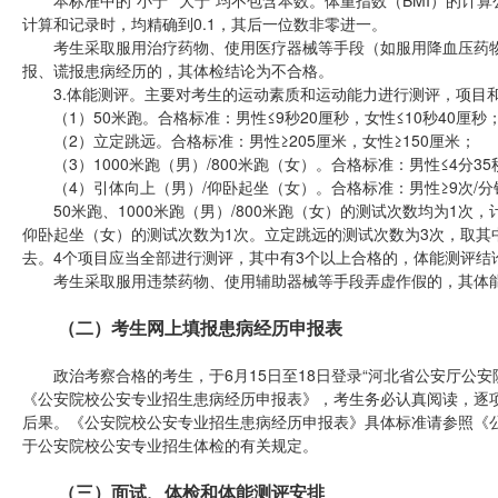
本标准中的“小于”“大于”均不包含本数。体重指数（BMI）的计算公
计算和记录时，均精确到0.1，其后一位数非零进一。
考生采取服用治疗药物、使用医疗器械等手段（如服用降血压药物
报、谎报患病经历的，其体检结论为不合格。
3.体能测评。主要对考生的运动素质和运动能力进行测评，项目
（1）50米跑。合格标准：男性≤9秒20厘秒，女性≤10秒40厘秒
（2）立定跳远。合格标准：男性≥205厘米，女性≥150厘米；
（3）1000米跑（男）/800米跑（女）。合格标准：男性≤4分35
（4）引体向上（男）/仰卧起坐（女）。合格标准：男性≥9次/分钟
50米跑、1000米跑（男）/800米跑（女）的测试次数均为1次
仰卧起坐（女）的测试次数为1次。立定跳远的测试次数为3次，取其
去。4个项目应当全部进行测评，其中有3个以上合格的，体能测评结
考生采取服用违禁药物、使用辅助器械等手段弄虚作假的，其体能
（二）考生网上填报患病经历申报表
政治考察合格的考生，于6月15日至18日登录“河北省公安厅公安
《公安院校公安专业招生患病经历申报表》，考生务必认真阅读，逐
后果。《公安院校公安专业招生患病经历申报表》具体标准请参照《
于公安院校公安专业招生体检的有关规定。
（三）面试、体检和体能测评安排