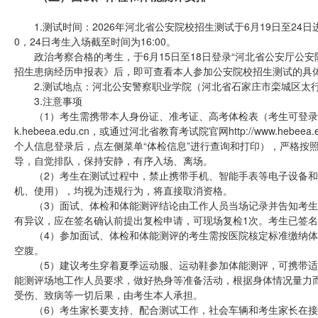
1.测试时间：2026年河北省公安院校招生测试于6月19日至24日进行，每
0，24日考生入场截至时间为16:00。
政治考察合格的考生，于6月15日至18日登录“河北省公安厅公安
招生患病经历申报表》后，即可查看本人参加公安院校招生测试的具
2.测试地点：河北公安警察职业学院（河北省石家庄市栾城区太行
3.注意事项
（1）考生需携带本人身份证、准考证、高考体检表（考生可登录河北省教
k.hebeea.edu.cn，或通过河北省教育考试院官网http://www.h
个人信息登录后，点左侧菜单“体检信息”进行查询和打印），严格按
导，自觉排队，保持安静，有序入场、离场。
（2）考生在测试过程中，禁止携带手机、智能手表等电子设备和
机、使用），均视为违规行为，将直接取消资格。
（3）面试、体检和体能测评结论由工作人员当场记录并告知考生
有异议，应在签名确认前提出复检申请，可现场复检1次。考生已签
（4）参加面试、体检和体能测评的考生需按医院核定标准缴纳体检
空腹。
（5）建议考生穿着夏季运动服、运动鞋参加体能测评，可携带适
能测评场地工作人员要求，做好热身等准备活动，根据身体情况量力
受伤、致病等一切后果，由考生本人承担。
（6）考生家长要支持、配合测试工作，社会车辆和考生家长在接