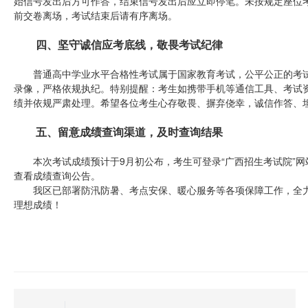
始信号发出后方可作答，结束信号发出后应立即停笔。未按规定座位
前交卷离场，考试结束后请有序离场。
四、坚守诚信应考底线，敬畏考试纪律
普通高中学业水平合格性考试属于国家教育考试，公平公正的考试
录像，严格依规执纪。特别提醒：考生如携带手机等通信工具、考试
绩并依规严肃处理。希望各位考生心存敬畏、摒弃侥幸，诚信作答、
五、留意成绩查询渠道，及时查询结果
本次考试成绩预计于9月初公布，考生可登录“广西招生考试院”网站（http
查看成绩查询公告。
我区已部署防汛防暑、考点安保、暖心服务等各项保障工作，全力
理想成绩！